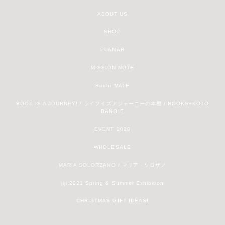
ABOUT US
SHOP
PLANAR
MISSION NOTE
Bodhi MATE
BOOK IS A JOURNEY! / ライフイズアジャーニーの本棚 / BOOKS+KOTO
BANOIE
EVENT 2020
WHOLESALE
MARIA SOLORZANO / マリア・ソロザノ
jiji 2021 Spring & Summer Exhibition
CHRISTMAS GIFT IDEAS!