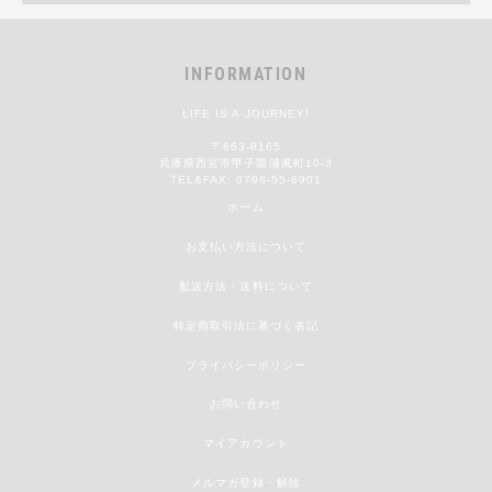
INFORMATION
LIFE IS A JOURNEY!
〒663-8165
兵庫県西宮市甲子園浦風町10-3
TEL&FAX: 0798-55-8901
ホーム
お支払い方法について
配送方法・送料について
特定商取引法に基づく表記
プライバシーポリシー
お問い合わせ
マイアカウント
メルマガ登録・解除