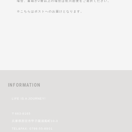
場合、書籍が2冊以上の場合は佐川急便をご選択ください。
※こちらはポストへのお届けとなります。
INFORMATION
LIFE IS A JOURNEY!
〒663-8165
兵庫県西宮市甲子園浦風町10-3
TEL&FAX: 0798-55-8901