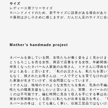
サイズ
レディース用フリーサイズ
※ハンドメイドのため、若干サイズに誤差がある場合があり
※最初は少し小さめに感じますが、だんだん足のサイズに合
Mother’s handmade project
ネパールを旅している間、女性たちが働く姿をよく見かけま
とうもろこしを売る女性、商店で店番をする女性。年齢関係
仲良くなったネパール人家族のお母さん、ミナさんに理由を
がよくある」と言います。「私のお父さんも、私たちを置い
もなく、残されたお母さんは、一人で子どもを育てなければ
た家族が生きていけず、社会問題になっています。
ミナさんは、地域のそのような女性たちを集め、毛糸の手編
性たちの職業支援をしたいと言いました。実際、ネパールの
くのは不可能です。編む時間に見合う収入を手にする事は出
彼女の実体験からくる思いに私たちが出来る協力を考え、「Mot
ネパールの冬は、とても厳しく寒い。伝統工芸品ではないけ