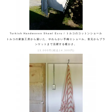
Turkish Handwoven Shawl Ecru / トルコのコットンショール
トルコの家族工房から届いた、やわらかい手織りショール。首元からブラ
ンケットまで活躍する暖かさ。
13,000円(税込14,300円)