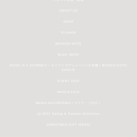
ABOUT US
SHOP
PLANAR
MISSION NOTE
Bodhi MATE
BOOK IS A JOURNEY! / ライフイズアジャーニーの本棚 / BOOKS+KOTO
BANOIE
EVENT 2020
WHOLESALE
MARIA SOLORZANO / マリア・ソロザノ
jiji 2021 Spring & Summer Exhibition
CHRISTMAS GIFT IDEAS!