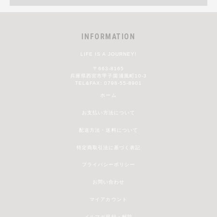
INFORMATION
LIFE IS A JOURNEY!
〒663-8165
兵庫県西宮市甲子園浦風町10-3
TEL&FAX: 0798-55-8901
ホーム
お支払い方法について
配送方法・送料について
特定商取引法に基づく表記
プライバシーポリシー
お問い合わせ
マイアカウント
メルマガ登録・解除