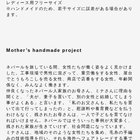
レディース用フリーサイズ
※ハンドメイドのため、若干サイズに誤差がある場合があり
ます。
Mother’s handmade project
ネパールを旅している間、女性たちが働く姿をよく見かけま
した。工事現場で男性に混ざって、重労働をする女性、屋台
でとうもろこしを売る女性、商店で店番をする女性。年齢関
係なく、みんなよく働きます。
仲良くなったネパール人家族のお母さん、ミナさんに理由を
聞くと、「夫が、妻子を置いて、別の女性と結婚してしまう
事がよくある」と言います。「私のお父さんも、私たちを置
いて出て行ってしまったの」と。慰謝料や養育費などを払う
わけもなく、残されたお母さんは、一人で子どもを育てなけ
ればいけません。ネパールではそういった事例が大変多く、
残された家族が生きていけず、社会問題になっています。
ミナさんは、地域のそのような女性たちを集め、毛糸の手編
みの技術指導を行い、それを海外へフェアトレードする事で