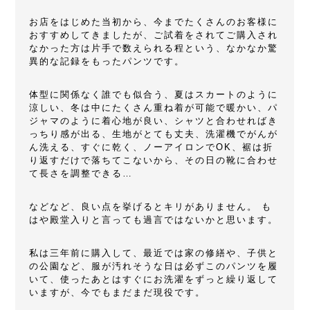
お店をはじめた当初から、今までたくさんのお客様に
おすすめしてきましたが、ご試着をされてご購入され
なかった方は片手で数えられる程という、なかなか驚
異的な記録をもったパンツです。
体型に関係なく誰でも似合う、夏はスカートのように
涼しい、冬は中にたくさん重ね着が可能で暖かい、パ
ジャマのように着心地が良い、シャツと合わせればき
っちり感が出る、生地がとても丈夫、洗濯機でがんが
ん洗える、すぐに乾く、ノーアイロンでOK、裾は折
り返すだけで落ちてこないから、その日の靴に合わせ
て長さを調整できる…
などなど、良い点を挙げるとキリがありません。 も
はや殿堂入りと言っても過言ではないかと思います。
私は三年前に購入して、最近では家の修繕や、子供と
の公園など、服が汚れそうな日は必ずこのパンツを履
いて、使ったあとはすぐにお洗濯をずっと繰り返して
いますが、今でもまだまだ現役です。