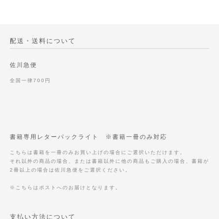
配送・送料について
佐川急便
全国一律700円
書籍専用レターパックライト ※書籍一冊のみ対応
こちらは書籍を一冊のみお買い上げの場合にご選択いただけます。
それ以外の商品の場合、または書籍以外に他の商品もご購入の場合、書籍が
2冊以上の場合は佐川急便をご選択ください。
※こちらはポストへのお届けとなります。
支払い方法について