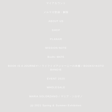
マイアカウント
メルマガ登録・解除
ABOUT US
SHOP
PLANAR
MISSION NOTE
Bodhi MATE
BOOK IS A JOURNEY! / ライフイズアジャーニーの本棚 / BOOKS+KOTO
BANOIE
EVENT 2020
WHOLESALE
MARIA SOLORZANO / マリア・ソロザノ
jiji 2021 Spring & Summer Exhibition