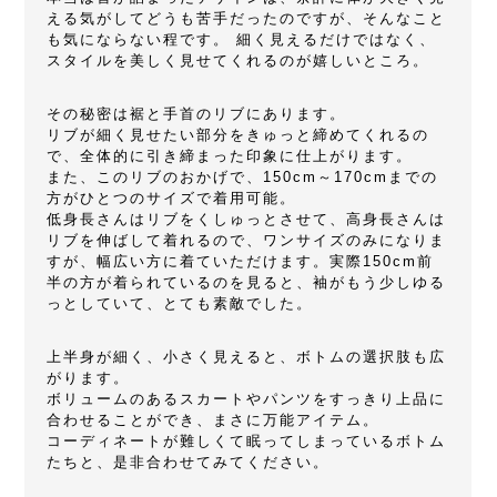
える気がしてどうも苦手だったのですが、そんなこと
も気にならない程です。 細く見えるだけではなく、
スタイルを美しく見せてくれるのが嬉しいところ。
その秘密は裾と手首のリブにあります。
リブが細く見せたい部分をきゅっと締めてくれるの
で、全体的に引き締まった印象に仕上がります。
また、このリブのおかげで、150cm～170cmまでの
方がひとつのサイズで着用可能。
低身長さんはリブをくしゅっとさせて、高身長さんは
リブを伸ばして着れるので、ワンサイズのみになりま
すが、幅広い方に着ていただけます。実際150cm前
半の方が着られているのを見ると、袖がもう少しゆる
っとしていて、とても素敵でした。
上半身が細く、小さく見えると、ボトムの選択肢も広
がります。
ボリュームのあるスカートやパンツをすっきり上品に
合わせることができ、まさに万能アイテム。
コーディネートが難しくて眠ってしまっているボトム
たちと、是非合わせてみてください。