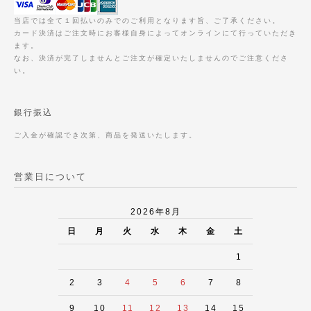
当店では全て１回払いのみでのご利用となります旨、ご了承ください。
カード決済はご注文時にお客様自身によってオンラインにて行っていただき
ます。
なお、決済が完了しませんとご注文が確定いたしませんのでご注意くださ
い。
銀行振込
ご入金が確認でき次第、商品を発送いたします。
営業日について
2026年8月
日
月
火
水
木
金
土
1
2
3
4
5
6
7
8
9
10
11
12
13
14
15