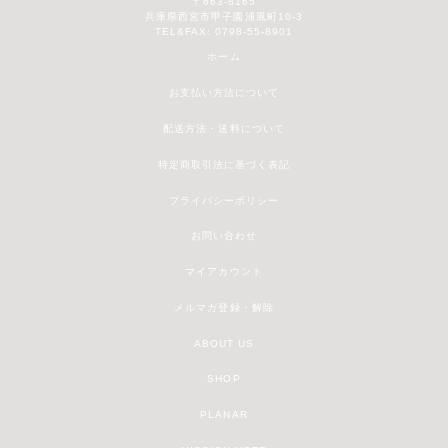
〒663-8165
兵庫県西宮市甲子園浦風町10-3
TEL&FAX: 0798-55-8901
ホーム
お支払い方法について
配送方法・送料について
特定商取引法に基づく表記
プライバシーポリシー
お問い合わせ
マイアカウント
メルマガ登録・解除
ABOUT US
SHOP
PLANAR