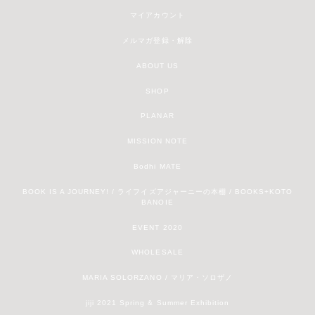
マイアカウント
メルマガ登録・解除
ABOUT US
SHOP
PLANAR
MISSION NOTE
Bodhi MATE
BOOK IS A JOURNEY! / ライフイズアジャーニーの本棚 / BOOKS+KOTO
BANOIE
EVENT 2020
WHOLESALE
MARIA SOLORZANO / マリア・ソロザノ
jiji 2021 Spring & Summer Exhibition