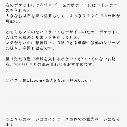
右のポケットには
Wallet S
、左のポケットにはコインケー
スを入れると、
大きなお財布を持つ必要もなく、すっきり手ぶらでの外出が
可能に。
どちらもマチのないフラットなデザインのため、ポケットに
入れても服のシルエットを崩しません。
マチがないのに想像以上に収納できる機能性は他のシリーズ
に続き、今回も健在です。
折りたたみ型で小銭を入れるポケットがついていないお財
布、
Wallet M
との組み合わせもおすすめです。
サイズ：幅11.5cm×高さ6.5cm×厚み0.5cm
※こちらのページはコインケース単体での販売ページになり
ます。