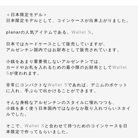
＜日本限定モデル＞
日本限定モデルとして、コインケースが出来上がりました。
planarの人気アイテムである、
Wallet S
。
日本ではカードケースとして販売していますが、
アルゼンチン国内ではお財布として販売されています。
小銭をあまり重要視しないアルゼンチンでは、
カードやお札を入れるための最小限のお財布として
Wallet
S
が使われます。
非常にコンパクトな
Wallet S
であれば、デニムのポケット
に入れ、手ぶらで出かけることができます。
そんな身軽なアルゼンチンのスタイルに憧れつつも、
小銭を多く使う日本国内ではなかなか取り入れづらいスタイ
ルでした。
そこで、
Wallet S
と合わせて持つためのコインケースを日
本限定で作ってもらいました。