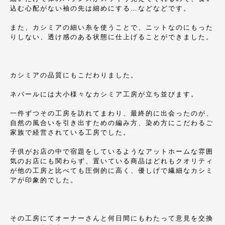
込む心配がない袖の先は細めにする…などなどです。
また、カシミアの細い糸を使うことで、ニットなのにもった
りしない、透け感のある状態に仕上げることができました。
カシミアの品質にもこだわりました。
ネパールには大小様々なカシミア工房が立ち並びます。
一件ずつその工房を訪れてまわり、最終的に出会ったのが、
自然の風合いを引き出すための編み方、染め方にこだわるご
家族で経営されている工房でした。
子供がお店の中で宿題をしているようなアットホームな雰囲
気のお店にも関わらず、置いている商品はどれもクオリティ
が他の工房と比べても圧倒的に高く、優しげで繊細なカシミ
アが印象的でした。
その工房にてオーナーさんと何日間にもわたって意見を交換