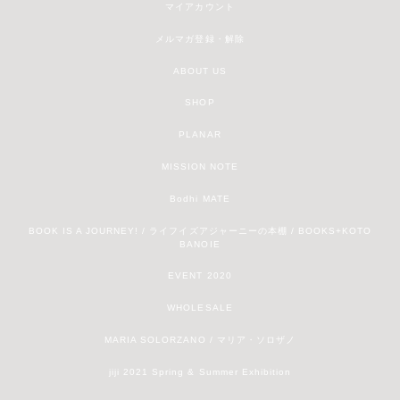
マイアカウント
メルマガ登録・解除
ABOUT US
SHOP
PLANAR
MISSION NOTE
Bodhi MATE
BOOK IS A JOURNEY! / ライフイズアジャーニーの本棚 / BOOKS+KOTO
BANOIE
EVENT 2020
WHOLESALE
MARIA SOLORZANO / マリア・ソロザノ
jiji 2021 Spring & Summer Exhibition