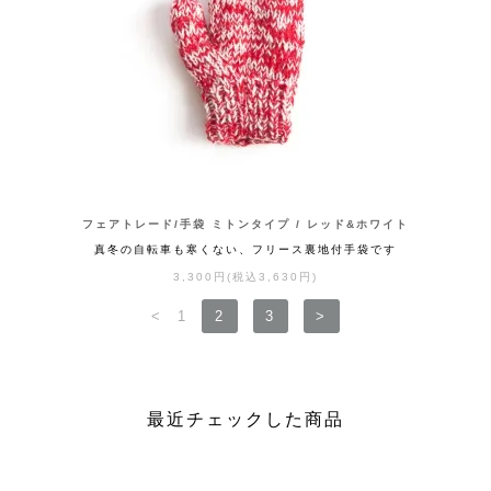
フェアトレード/手袋 ミトンタイプ / レッド&ホワイト
真冬の自転車も寒くない、フリース裏地付手袋です
3,300円(税込3,630円)
<
1
2
3
>
最近チェックした商品