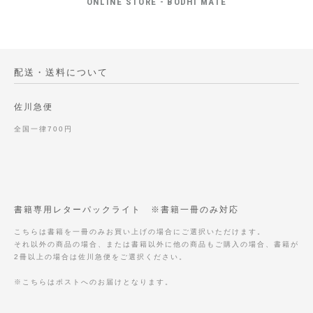
ONLINE STORE - BODHI MATE
配送・送料について
佐川急便
全国一律700円
書籍専用レターパックライト ※書籍一冊のみ対応
こちらは書籍を一冊のみお買い上げの場合にご選択いただけます。
それ以外の商品の場合、または書籍以外に他の商品もご購入の場合、書籍が
2冊以上の場合は佐川急便をご選択ください。
※こちらはポストへのお届けとなります。