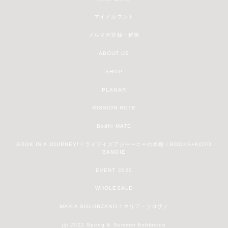
マイアカウント
メルマガ登録・解除
ABOUT US
SHOP
PLANAR
MISSION NOTE
Bodhi MATE
BOOK IS A JOURNEY! / ライフイズアジャーニーの本棚 / BOOKS+KOTO
BANOIE
EVENT 2020
WHOLESALE
MARIA SOLORZANO / マリア・ソロザノ
jiji 2021 Spring & Summer Exhibition