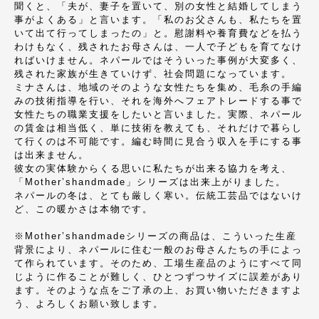
聞くと、「夫が、妻子を置いて、別の女性と結婚してしまう
事がよくある」と言います。「私のお父さんも、私たちを置
いて出て行ってしまったの」と。慰謝料や養育費などを払う
わけもなく、残されたお母さんは、一人で子どもを育てなけ
ればいけません。ネパールではそういった事例が大変多く、
残された家族が生きていけず、社会問題になっています。
ミナさんは、地域のそのような女性たちを集め、毛糸の手編
みの技術指導を行い、それを海外へフェアトレードする事で
女性たちの職業支援をしたいと言いました。実際、ネパール
の賃金は相当低く、単に技術を教えても、それだけで暮らし
て行くのは不可能です。編む時間に見合う収入を手にする事
は出来ません。
彼女の実体験からくる思いに私たちが出来る協力を考え、
「Mother’shandmade」シリーズは出来上がりました。
ネパールの冬は、とても厳しく寒い。伝統工芸品ではないけ
ど、この暖かさは本物です。
※Mother’shandmadeシリーズの商品は、こういった生産
背景により、ネパールに住む一般のお母さんたちの手によっ
て作られています。そのため、工場生産品のようにすべて同
じように作ることが難しく、ひとつずつサイズに誤差があり
ます。そのような点をご了承の上、お買い物いただきますよ
う、よろしくお願い致します。