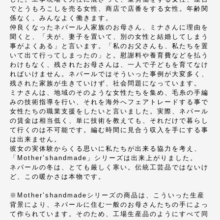
でとうもろこしを売る女性、商店で店番をする女性。年齢関
係なく、みんなよく働きます。
仲良くなったネパール人家族のお母さん、ミナさんに理由を
聞くと、「夫が、妻子を置いて、別の女性と結婚してしまう
事がよくある」と言います。「私のお父さんも、私たちを置
いて出て行ってしまったの」と。慰謝料や養育費などを払う
わけもなく、残されたお母さんは、一人で子どもを育てなけ
ればいけません。ネパールではそういった事例が大変多く、
残された家族が生きていけず、社会問題になっています。
ミナさんは、地域のそのような女性たちを集め、毛糸の手編
みの技術指導を行い、それを海外へフェアトレードする事で
女性たちの職業支援をしたいと言いました。実際、ネパール
の賃金は相当低く、単に技術を教えても、それだけで暮らし
て行くのは不可能です。編む時間に見合う収入を手にする事
は出来ません。
彼女の実体験からくる思いに私たちが出来る協力を考え、
「Mother’shandmade」シリーズは出来上がりました。
ネパールの冬は、とても厳しく寒い。伝統工芸品ではないけ
ど、この暖かさは本物です。
※Mother’shandmadeシリーズの商品は、こういった生産
背景により、ネパールに住む一般のお母さんたちの手によっ
て作られています。そのため、工場生産品のようにすべて同