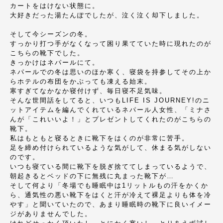
カートをはけない状態に。
大好きだった湯たんぽでしたが、泣く泣く却下しました。
そして今シーズンの冬。
すっかり打つ手がなくなって困り果てていた時に現れたのが
こちらの靴下でした。
きっかけはネパールにて。
ネパールでの冬は思いのほか寒く、寝袋を持参してその上か
らホテルの布団をかぶっても凍える始末。
寒すぎてなかなか寝付けず、毎日寝不足気味。
そんな世間話をしてると、いつもLIFE IS JOURNEY!のニ
ットアイテムを編んでくれているネパール人女性、「ミナさ
んが「これいいよ！」とプレゼントしてくれたのがこちらの
靴下。
私はもともと寝るときに靴下をはくのが非常に苦手。
足を締め付けられているような気がして、休まる気がしない
のです。
いつも寝ている間に靴下を脱ぎ捨ててしまっているようで、
朝起きるとベッドの下に無残に丸まった靴下が…
そして何より「冬場でも睡眠中は1リットルもの汗をかくか
ら、通気性の悪い靴下をはくと汗が冷えて裸足よりも体を冷
やす」と聞いていたので、あまり睡眠時の靴下に良いイメー
ジがありませんでした。