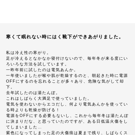
寒くて眠れない時にはく靴下ができあがりました。
私は冷え性の寒がり。
足が冷えるとなかなか寝付けないので、毎年冬が来る度にい
ろいろな方法を試しています。
一昨年前に試したのは電気あんか。
一年使いましたが喉や肌が乾燥するのと、朝起きた時に電源
OFFにするのを忘れることが多々あり、危険な気がして却
下。
去年試したのは湯たんぽ。
これはしばらく大満足で使っていました。
電気を使わないからエコだし、何より電気あんかを使ってい
る時よりも乾燥が防げる！
電源をOFFにする必要もないし、これから毎年冬は湯たんぽ
に決まりだな、と思っていたのですが、ある日低温火傷をし
てしまいました…
紫色になってしまった足の火傷痕は夏まで残り、しばらくス