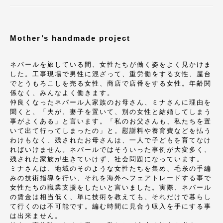
Mother’s handmade project
ネパールを旅している間、女性たちが働く姿をよく見かけま
した。工事現場で男性に混ざって、重労働をする女性、屋台
でとうもろこしを売る女性、商店で店番をする女性。年齢関
係なく、みんなよく働きます。
仲良くなったネパール人家族のお母さん、ミナさんに理由を
聞くと、「夫が、妻子を置いて、別の女性と結婚してしまう
事がよくある」と言います。「私のお父さんも、私たちを置
いて出て行ってしまったの」と。慰謝料や養育費などを払う
わけもなく、残されたお母さんは、一人で子どもを育てなけ
ればいけません。ネパールではそういった事例が大変多く、
残された家族が生きていけず、社会問題になっています。
ミナさんは、地域のそのような女性たちを集め、毛糸の手編
みの技術指導を行い、それを海外へフェアトレードする事で
女性たちの職業支援をしたいと言いました。実際、ネパール
の賃金は相当低く、単に技術を教えても、それだけで暮らし
て行くのは不可能です。編む時間に見合う収入を手にする事
は出来ません。