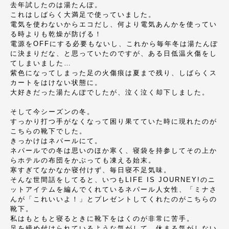
去年試したのは湯たんぽ。
これはしばらく大満足で使っていました。
電気を使わないからエコだし、何より電気あんかを使ってい
る時よりも乾燥が防げる！
電源をOFFにする必要もないし、これから毎年冬は湯たんぽ
に決まりだな、と思っていたのですが、ある日低温火傷をし
てしまいました…
紫色になってしまった足の火傷痕は夏まで残り、しばらくス
カートをはけない状態に。
大好きだった湯たんぽでしたが、泣く泣く却下しました。
そして今シーズンの冬。
すっかり打つ手がなくなって困り果てていた時に現れたのが
こちらの靴下でした。
きっかけはネパールにて。
ネパールでの冬は思いのほか寒く、寝袋を持参してその上か
らホテルの布団をかぶっても凍える始末。
寒すぎてなかなか寝付けず、毎日寝不足気味。
そんな世間話をしてると、いつもLIFE IS JOURNEY!のニ
ットアイテムを編んでくれているネパール人女性、「ミナさ
んが「これいいよ！」とプレゼントしてくれたのがこちらの
靴下。
私はもともと寝るときに靴下をはくのが非常に苦手。
足を締め付けられているような気がして、休まる気がしない