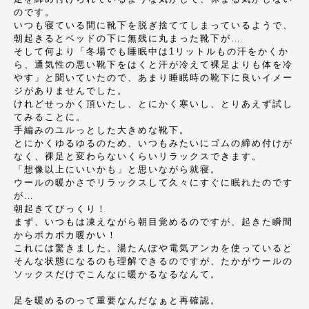
のです。
いつも寝ている間に靴下を脱ぎ捨ててしまっているようで、
朝起きるとベッドの下に無残に丸まった靴下が…
そして何より「冬場でも睡眠中は1リットルもの汗をかくか
ら、通気性の悪い靴下をはくと汗が冷えて裸足よりも体を冷
やす」と聞いていたので、あまり睡眠時の靴下に良いイメー
ジがありませんでした。
けれどせっかく頂いたし、とにかく寒いし、とりあえず試し
てみることに。
手編みのユルっとした大きめな靴下。
とにかくゆるゆるのため、いつもみたいにゴムの締め付けが
なく、裸足と変わらないくらいリラックスできます。
「想像以上にいいかも」と思いながら就寝。
ウールの暖かさでリラックスして久々にすぐに眠れたのです
が…
朝起きてびっくり！
まず、いつもは凍えながら朝目覚めるのですが、起きた瞬間
からポカポカ暖かい！
これには驚きました。湯たんぽや電気アンカを使っていると
そんな状態になるのも理解できるのですが、たかがウールの
ソックスだけでこんなに暖かるなるなんて。
足を暖めるのって重要なんだなぁと再確認。