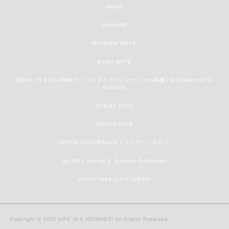
SHOP
PLANAR
MISSION NOTE
Bodhi MATE
BOOK IS A JOURNEY! / ライフイズアジャーニーの本棚 / BOOKS+KOTO
BANOIE
EVENT 2020
WHOLESALE
MARIA SOLORZANO / マリア・ソロザノ
jiji 2021 Spring & Summer Exhibition
CHRISTMAS GIFT IDEAS!
Copyright © 2024 LIFE IS A JOURNEY! All Rights Reserved.