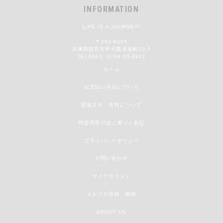
INFORMATION
LIFE IS A JOURNEY!
〒663-8165
兵庫県西宮市甲子園浦風町10-3
TEL&FAX: 0798-55-8901
ホーム
お支払い方法について
配送方法・送料について
特定商取引法に基づく表記
プライバシーポリシー
お問い合わせ
マイアカウント
メルマガ登録・解除
ABOUT US