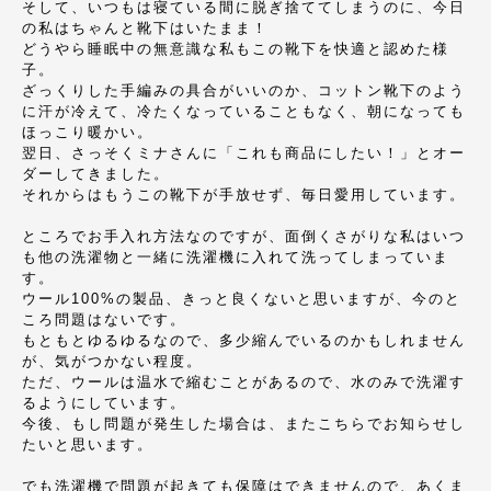
そして、いつもは寝ている間に脱ぎ捨ててしまうのに、今日
の私はちゃんと靴下はいたまま！
どうやら睡眠中の無意識な私もこの靴下を快適と認めた様
子。
ざっくりした手編みの具合がいいのか、コットン靴下のよう
に汗が冷えて、冷たくなっていることもなく、朝になっても
ほっこり暖かい。
翌日、さっそくミナさんに「これも商品にしたい！」とオー
ダーしてきました。
それからはもうこの靴下が手放せず、毎日愛用しています。
ところでお手入れ方法なのですが、面倒くさがりな私はいつ
も他の洗濯物と一緒に洗濯機に入れて洗ってしまっていま
す。
ウール100%の製品、きっと良くないと思いますが、今のと
ころ問題はないです。
もともとゆるゆるなので、多少縮んでいるのかもしれません
が、気がつかない程度。
ただ、ウールは温水で縮むことがあるので、水のみで洗濯す
るようにしています。
今後、もし問題が発生した場合は、またこちらでお知らせし
たいと思います。
でも洗濯機で問題が起きても保障はできませんので、あくま