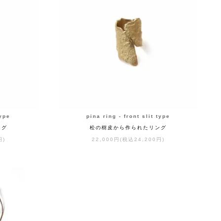
type
pina ring - front slit type
ング
松の樹皮から作られたリング
円)
22,000円(税込24,200円)