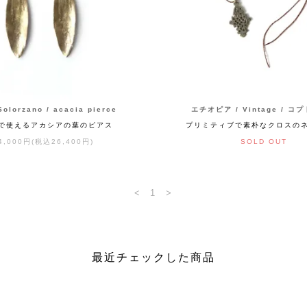
Solorzano / acacia pierce
エチオピア / Vintage / コ
Yで使えるアカシアの葉のピアス
プリミティブで素朴なクロスの
4,000円(税込26,400円)
SOLD OUT
<
1
>
最近チェックした商品