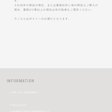
す。
それ以外の商品の場合、または書籍以外に他の商品もご購入の
場合、書籍が2冊以上の場合は佐川急便をご選択ください。
※こちらはポストへのお届けとなります。
INFORMATION
LIFE IS A JOURNEY!
〒663-8165
兵庫県西宮市甲子園浦風町10-3