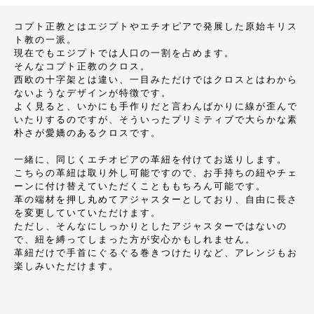
コプト正教とはエジプトやエチオピアで発展した原始キリス
ト教の一派。
現在でもエジプトでは人口の一割を占めます。
そんなコプト正教のクロス。
西欧の十字架とは違い、一目みただけではクロスとはわから
ないようなデザインが特徴です。
よく見ると、いかにも手作りだと言わんばかりに線が歪んで
いたりするのですが、そういったプリミティブで大らかな素
朴さが愛嬌のあるクロスです。
一緒に、同じくエチオピアの革紐を付けてお送りします。
こちらの革紐は取り外し可能ですので、お手持ちの紐やチェ
ーンに付け替えていただくことももちろん可能です。
革の端材を押し丸めてアジャスターとしており、自由に長さ
を変更していていただけます。
ただし、そんなにしっかりとしたアジャスターではないの
で、紐を縛ってしまった方が安心かもしれません。
革紐だけで手首にぐるぐる巻きつけたりなど、アレンジもお
楽しみいただけます。