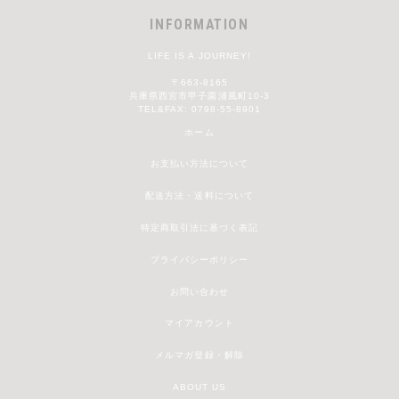
INFORMATION
LIFE IS A JOURNEY!
〒663-8165
兵庫県西宮市甲子園浦風町10-3
TEL&FAX: 0798-55-8901
ホーム
お支払い方法について
配送方法・送料について
特定商取引法に基づく表記
プライバシーポリシー
お問い合わせ
マイアカウント
メルマガ登録・解除
ABOUT US