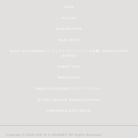
SHOP
PLANAR
MISSION NOTE
Bodhi MATE
BOOK IS A JOURNEY! / ライフイズアジャーニーの本棚 / BOOKS+KOTO
BANOIE
EVENT 2020
WHOLESALE
MARIA SOLORZANO / マリア・ソロザノ
jiji 2021 Spring & Summer Exhibition
CHRISTMAS GIFT IDEAS!
Copyright © 2024 LIFE IS A JOURNEY! All Rights Reserved.