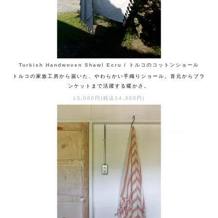
Turkish Handwoven Shawl Ecru / トルコのコットンショール
トルコの家族工房から届いた、やわらかい手織りショール。首元からブラ
ンケットまで活躍する暖かさ。
13,000円(税込14,300円)