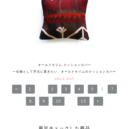
オールドキリム クッションカバー
一生物として手元に置きたい、オールドキリムのクッションカバー
SOLD OUT
<
1
...
2
3
4
5
6
7
8
9
10
...
13
>
最近チェックした商品