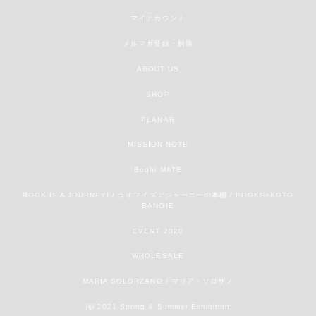
マイアカウント
メルマガ登録・解除
ABOUT US
SHOP
PLANAR
MISSION NOTE
Bodhi MATE
BOOK IS A JOURNEY! / ライフイズアジャーニーの本棚 / BOOKS+KOTO
BANOIE
EVENT 2020
WHOLESALE
MARIA SOLORZANO / マリア・ソロザノ
jiji 2021 Spring & Summer Exhibition