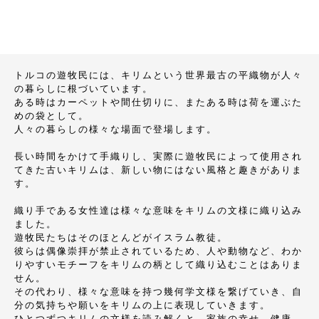
トルコの遊牧民には、キリムという世界最古の平織物が人々
の暮らしに根づいています。
ある時はカーペットや間仕切りに、またある時は荷を運ぶた
めの袋として。
人々の暮らしの様々な場面で登場します。
長い時間をかけて手織りし、実際に遊牧民によって使用され
てきた古いキリムは、新しい物にはない風格と趣きがありま
す。
織り手である女性達は様々な意味をキリムの文様に織り込み
ました。
遊牧民たちはそのほとんどがイスラム教徒。
彼らは偶像崇拝が禁止されているため、人や動物など、わか
りやすいモチーフをキリムの柄として織り込むことはありま
せん。
その代わり、様々な意味を持つ幾何学文様を繋げていき、自
分の気持ちや願いをキリムの上に表現していきます。
ひとつずつキリムの文様を読み解くと、家族の幸せ、健康、