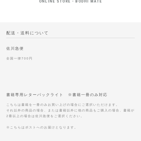
ONLINE STORE - BODHI MATE
配送・送料について
佐川急便
全国一律700円
書籍専用レターパックライト ※書籍一冊のみ対応
こちらは書籍を一冊のみお買い上げの場合にご選択いただけます。
それ以外の商品の場合、または書籍以外に他の商品もご購入の場合、書籍が
2冊以上の場合は佐川急便をご選択ください。
※こちらはポストへのお届けとなります。