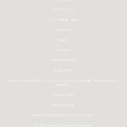
マイアカウント
メルマガ登録・解除
ABOUT US
SHOP
PLANAR
MISSION NOTE
Bodhi MATE
BOOK IS A JOURNEY! / ライフイズアジャーニーの本棚 / BOOKS+KOTO
BANOIE
EVENT 2020
WHOLESALE
MARIA SOLORZANO / マリア・ソロザノ
jiji 2021 Spring & Summer Exhibition