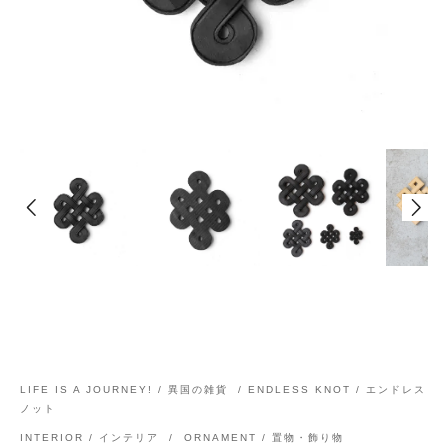
LIFE IS A JOURNEY! / 異国の雑貨
/
ENDLESS KNOT / エンドレス
ノット
INTERIOR / インテリア
/
ORNAMENT / 置物・飾り物