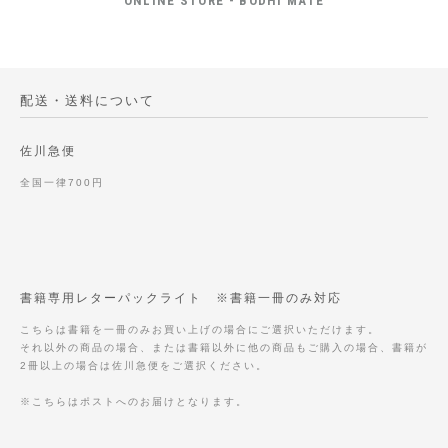
ONLINE STORE - BODHI MATE
配送・送料について
佐川急便
全国一律700円
書籍専用レターパックライト ※書籍一冊のみ対応
こちらは書籍を一冊のみお買い上げの場合にご選択いただけます。
それ以外の商品の場合、または書籍以外に他の商品もご購入の場合、書籍が
2冊以上の場合は佐川急便をご選択ください。
※こちらはポストへのお届けとなります。