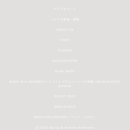
マイアカウント
メルマガ登録・解除
ABOUT US
SHOP
PLANAR
MISSION NOTE
Bodhi MATE
BOOK IS A JOURNEY! / ライフイズアジャーニーの本棚 / BOOKS+KOTO
BANOIE
EVENT 2020
WHOLESALE
MARIA SOLORZANO / マリア・ソロザノ
jiji 2021 Spring & Summer Exhibition