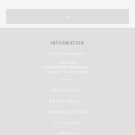
INFORMATION
LIFE IS A JOURNEY!
〒663-8165
兵庫県西宮市甲子園浦風町10-3
TEL&FAX: 0798-55-8901
ホーム
お支払い方法について
配送方法・送料について
特定商取引法に基づく表記
プライバシーポリシー
お問い合わせ