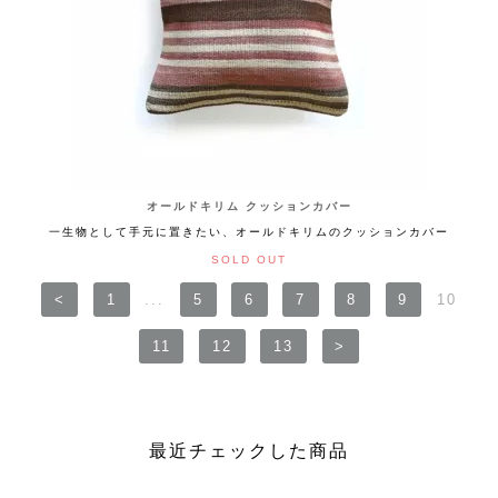
オールドキリム クッションカバー
一生物として手元に置きたい、オールドキリムのクッションカバー
SOLD OUT
<
1
...
5
6
7
8
9
10
11
12
13
>
最近チェックした商品