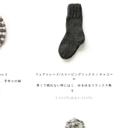
o.2
フェアトレード/スリーピングソックス / チャコー
ル
に、手作りの鍋
寒くて眠れない時にはく、ゆるゆるリラックス靴
下
)
3,000円(税込3,300円)