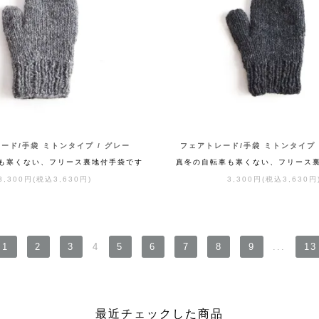
ード/手袋 ミトンタイプ / グレー
フェアトレード/手袋 ミトンタイプ 
も寒くない、フリース裏地付手袋です
真冬の自転車も寒くない、フリース
3,300円(税込3,630円)
3,300円(税込3,630円
1
2
3
4
5
6
7
8
9
...
13
最近チェックした商品