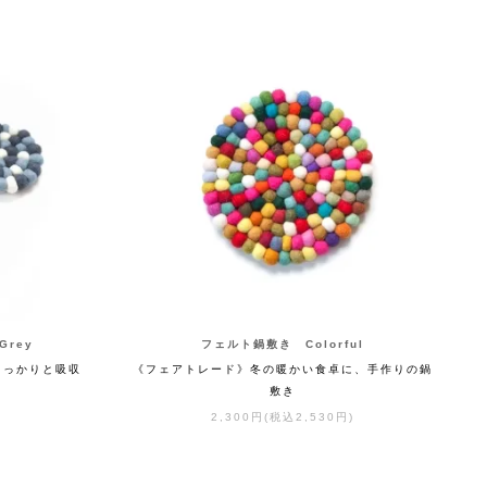
Grey
フェルト鍋敷き Colorful
しっかりと吸収
《フェアトレード》冬の暖かい食卓に、手作りの鍋
敷き
2,300円(税込2,530円)