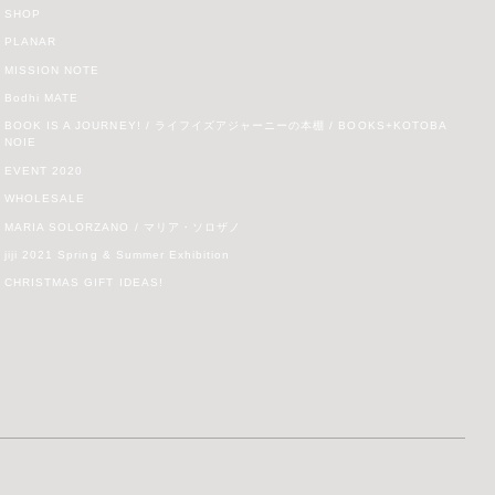
SHOP
PLANAR
MISSION NOTE
Bodhi MATE
BOOK IS A JOURNEY! / ライフイズアジャーニーの本棚 / BOOKS+KOTOBA
NOIE
EVENT 2020
WHOLESALE
MARIA SOLORZANO / マリア・ソロザノ
jiji 2021 Spring & Summer Exhibition
CHRISTMAS GIFT IDEAS!