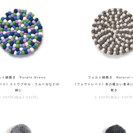
ト鍋敷き Purple Green
フェルト鍋敷き Natural n
ード》ストウブやル・クルーゼなどの
《フェアトレード》冬の暖かい食卓
鍋に
敷き
2,300円(税込2,530円)
2,300円(税込2,530円