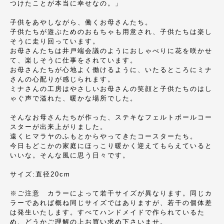
つけたことが本当に幸せなの。」
子供をあやしながら、働くお母さんたち。
子供たちが遊ぶためのおもちゃも用意され、子供たちは楽し
そうに走り回っています。
お母さんたちは井戸端会議のようにおしゃべりに花を咲かせ
て、楽しそうに仕事をされています。
お母さんたちが心地よく働けるように、いたるところにミナ
さんの心配りが感じられます。
ミナさんの工房はやさしいお母さんの笑顔と子供たちのはし
ゃぐ声で溢れた、暖かな場所でした。
そんなお母さんたちが作った、ステキなフェルトボールコー
スターが出来上がりました。
遠くヒマラヤのふもとからやってきたコースターたち。
今日もどこかの家庭にほっこり暖かく迎えてもらえていると
いいな。そんな風に思う日々です。
サイズ:直径20cm
※ご注意 カラーによって若干サイズが異なります。同じカ
ラーであれば概ね同じサイズではありますが、若干の個体差
は発生いたします。すべてハンドメイドで作られているた
め、どうかご理解の上お買い求め下さいませ。