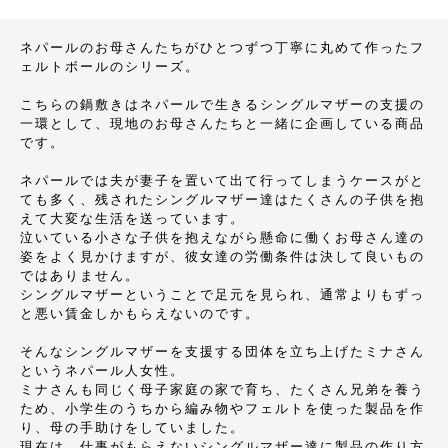
ネパールのお母さんたちがひとつずつ丁寧に丸めて作ったフ
ェルトボールのシリーズ。
こちらの鍋敷きはネパールで生きるシングルマザーの支援の
一環として、現地のお母さんたちと一緒に企画している商品
です。
ネパールでは夫が妻子を置いて出て行ってしまうケースがと
ても多く、残されたシングルマザー達はたくさんの子供を抱
えて大変な生活を送っています。
泣いている小さな子供を抱えながら懸命に働くお母さん達の
姿をよく見かけますが、彼女達の労働条件は決して良いもの
ではありません。
シングルマザーということで足元を見られ、通常よりもずっ
と悪い賃金しかもらえないのです。
そんなシングルマザーを支援する団体を立ち上げたミナさん
というネパール人女性。
ミナさんも同じく母子家庭の家で育ち、たくさん兄弟を養う
ため、小学生のうちから編み物やフェルトを使った製品を作
り、母の手助けをしていました。
現在は、仕事がもらえないシングルマザー達に製品の作り方