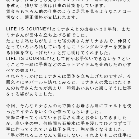
を教え、独り立ち後は仕事の斡旋をしています。
賃金ももちろん他の仕事のように足元を見るようなことは一
切なく、適正価格が支払われます。
LIFE IS JOURNEY!とミナさんとの出会いは２年前、まだ
ミナさんが団体を立ち上げる前でした。
たまたま私たちが泊まった宿の奥さんがミナさんで、仲良く
なっていろいろ話しているうちに「シングルマザーを支援す
る団体を立ち上げたい」と打ち明けてくれました。
LIFE IS JOURNEY!として何かお手伝いできないか？とい
うことで一緒に手袋などのニットアイテムを企画したのがす
べての始まり。
それをきっかけにミナさんは団体を立ち上げたのですが、今
回久々にネパールを訪れてみると、ミナさんの元にはたくさ
んのお母さんたちが集まり、和気あいあいと楽しそうに仕事
をする姿がありました。
今回、そんなミナさんの元で働くお母さん達にフェルトを使
ったアイテムをいくつか作ってもらいました。
実際に作ってくれているお母さん達とお会いしてきました
が、寒い冬の中、何時間も石鹸水に手を浸してひとつずつ丁
寧に作ってくれている様子を見て、胸が熱くなりました。
「手が荒れることなんて気にしない。それよりもこの仕事に