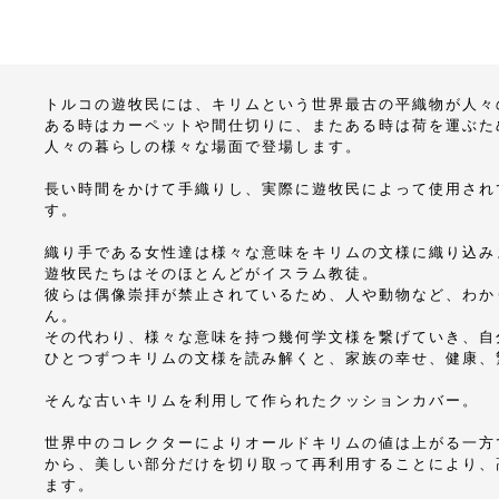
トルコの遊牧民には、キリムという世界最古の平織物が人々
ある時はカーペットや間仕切りに、またある時は荷を運ぶた
人々の暮らしの様々な場面で登場します。
長い時間をかけて手織りし、実際に遊牧民によって使用され
す。
織り手である女性達は様々な意味をキリムの文様に織り込み
遊牧民たちはそのほとんどがイスラム教徒。
彼らは偶像崇拝が禁止されているため、人や動物など、わか
ん。
その代わり、様々な意味を持つ幾何学文様を繋げていき、自
ひとつずつキリムの文様を読み解くと、家族の幸せ、健康、
そんな古いキリムを利用して作られたクッションカバー。
世界中のコレクターによりオールドキリムの値は上がる一方
から、美しい部分だけを切り取って再利用することにより、
ます。