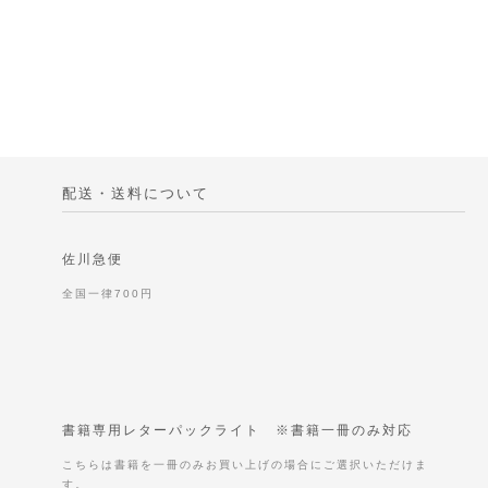
配送・送料について
佐川急便
全国一律700円
書籍専用レターパックライト ※書籍一冊のみ対応
こちらは書籍を一冊のみお買い上げの場合にご選択いただけま
す。