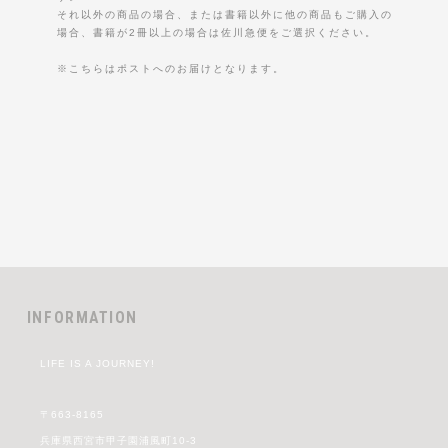
それ以外の商品の場合、または書籍以外に他の商品もご購入の
場合、書籍が2冊以上の場合は佐川急便をご選択ください。
※こちらはポストへのお届けとなります。
INFORMATION
LIFE IS A JOURNEY!
〒663-8165
兵庫県西宮市甲子園浦風町10-3