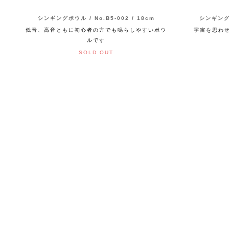
シンギングボウル / No.B5-002 / 18cm
シンギングボ
低音、高音ともに初心者の方でも鳴らしやすいボウ
宇宙を思わ
ルです
SOLD OUT