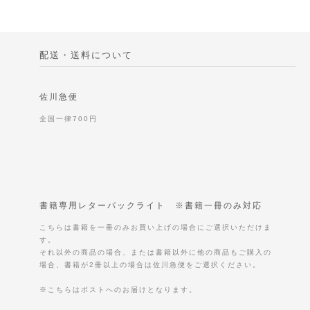
配送・送料について
佐川急便
全国一律700円
書籍専用レターパックライト ※書籍一冊のみ対応
こちらは書籍を一冊のみお買い上げの場合にご選択いただけま
す。
それ以外の商品の場合、または書籍以外に他の商品もご購入の
場合、書籍が2冊以上の場合は佐川急便をご選択ください。
※こちらはポストへのお届けとなります。