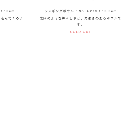
/ 15cm
シンギングボウル / No.B-279 / 15.5cm
み込んでくるよ
太陽のような神々しさと、力強さのあるボウルで
。
す。
SOLD OUT