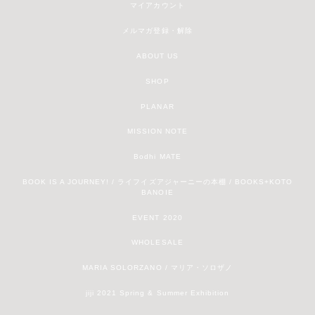
マイアカウント
メルマガ登録・解除
ABOUT US
SHOP
PLANAR
MISSION NOTE
Bodhi MATE
BOOK IS A JOURNEY! / ライフイズアジャーニーの本棚 / BOOKS+KOTO
BANOIE
EVENT 2020
WHOLESALE
MARIA SOLORZANO / マリア・ソロザノ
jiji 2021 Spring & Summer Exhibition