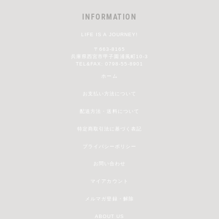
INFORMATION
LIFE IS A JOURNEY!
〒663-8165
兵庫県西宮市甲子園浦風町10-3
TEL&FAX: 0798-55-8901
ホーム
お支払い方法について
配送方法・送料について
特定商取引法に基づく表記
プライバシーポリシー
お問い合わせ
マイアカウント
メルマガ登録・解除
ABOUT US