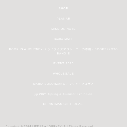
SHOP
PLANAR
MISSION NOTE
Bodhi MATE
BOOK IS A JOURNEY! / ライフイズアジャーニーの本棚 / BOOKS+KOTO
BANOIE
EVENT 2020
WHOLESALE
MARIA SOLORZANO / マリア・ソロザノ
jiji 2021 Spring & Summer Exhibition
CHRISTMAS GIFT IDEAS!
Copyright © 2024 LIFE IS A JOURNEY! All Rights Reserved.