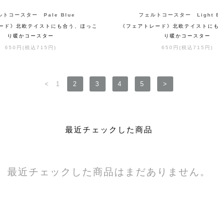
トコースター Pale Blue
フェルトコースター Light B
ード》北欧テイストにも合う、ほっこ
《フェアトレード》北欧テイストに
り暖かコースター
り暖かコースター
650円(税込715円)
650円(税込715円)
<
1
2
3
4
5
>
最近チェックした商品
最近チェックした商品はまだありません。