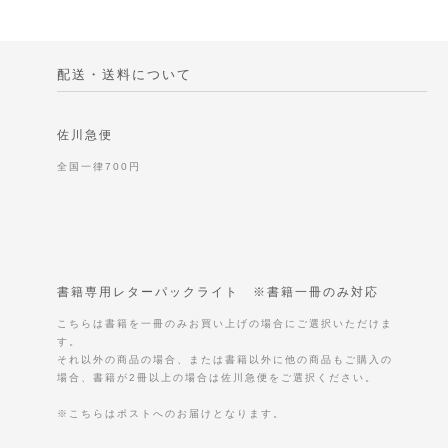
配送・送料について
佐川急便
全国一律700円
書籍専用レターパックライト ※書籍一冊のみ対応
こちらは書籍を一冊のみお買い上げの場合にご選択いただけま
す。
それ以外の商品の場合、または書籍以外に他の商品もご購入の
場合、書籍が2冊以上の場合は佐川急便をご選択ください。
※こちらはポストへのお届けとなります。