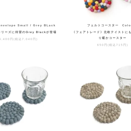
Envelope Small / Grey BLack
フェルトコースター Color
eシリーズに待望のGrey Blackが登場
《フェアトレード》北欧テイストに
り暖かコースター
6,400円(税込7,040円)
650円(税込715円)