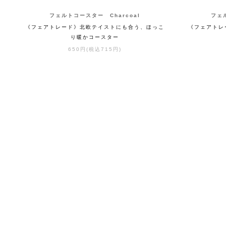
フェルトコースター Charcoal
フェル
《フェアトレード》北欧テイストにも合う、ほっこ
《フェアトレ
り暖かコースター
650円(税込715円)