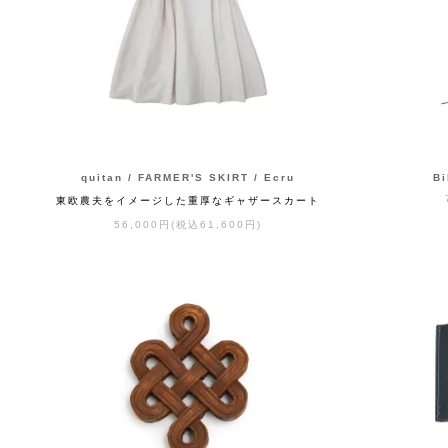
quitan / FARMER'S SKIRT / Ecru
B
東欧農夫をイメージした重厚なギャザースカート
56,000円(税込61,600円)