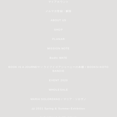
マイアカウント
メルマガ登録・解除
ABOUT US
SHOP
PLANAR
MISSION NOTE
Bodhi MATE
BOOK IS A JOURNEY! / ライフイズアジャーニーの本棚 / BOOKS+KOTO
BANOIE
EVENT 2020
WHOLESALE
MARIA SOLORZANO / マリア・ソロザノ
jiji 2021 Spring & Summer Exhibition