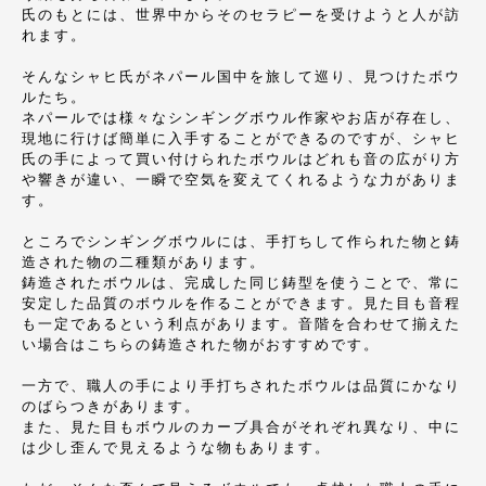
氏のもとには、世界中からそのセラピーを受けようと人が訪
れます。
そんなシャヒ氏がネパール国中を旅して巡り、見つけたボウ
ルたち。
ネパールでは様々なシンギングボウル作家やお店が存在し、
現地に行けば簡単に入手することができるのですが、シャヒ
氏の手によって買い付けられたボウルはどれも音の広がり方
や響きが違い、一瞬で空気を変えてくれるような力がありま
す。
ところでシンギングボウルには、手打ちして作られた物と鋳
造された物の二種類があります。
鋳造されたボウルは、完成した同じ鋳型を使うことで、常に
安定した品質のボウルを作ることができます。見た目も音程
も一定であるという利点があります。音階を合わせて揃えた
い場合はこちらの鋳造された物がおすすめです。
一方で、職人の手により手打ちされたボウルは品質にかなり
のばらつきがあります。
また、見た目もボウルのカーブ具合がそれぞれ異なり、中に
は少し歪んで見えるような物もあります。