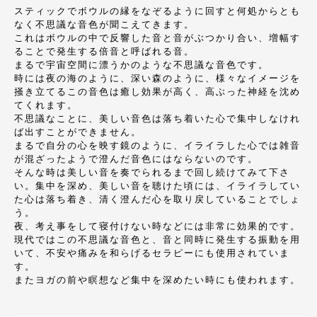
スティックでボウルの縁をなぞるように回すと何処からとも
なく不思議な音色が聞こえてきます。
これはボウルの中で反響した音と音がぶつかり合い、増幅す
ることで発生する倍音と呼ばれる音。
まるで宇宙空間に漂うかのような不思議な音色です。
時には夜の海のように、深い森のように、様々なイメージを
掻き立てるこの音色は癒し効果が高く、高ぶった神経を沈め
てくれます。
不思議なことに、美しい音色は落ち着いた心で集中しなけれ
ば出すことができません。
まるで自分の心を映す鏡のように、イライラした心では雑音
が混ざったようで澄んだ音色にはならないのです。
そんな時は美しい音を奏でられるまで回し続けてみて下さ
い。集中を深め、美しい音を聴けた頃には、イライラしてい
た心は落ち着き、清く澄んだ心を取り戻していることでしょ
う。
夜、考え事をして寝付けない時などには非常に効果的です。
現代ではこの不思議な音色と、音と同時に発生する振動を用
いて、不安や痛みを和らげるセラピーにも使用されていま
す。
またヨガの前や瞑想など集中を深めたい時にも使われます。