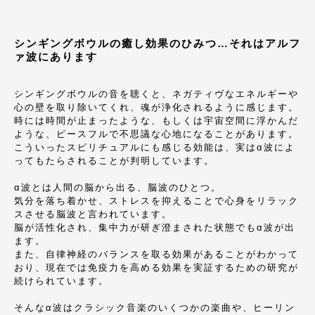
シンギングボウルの癒し効果のひみつ…それはアルフ
ァ波にあります
シンギングボウルの音を聴くと、ネガティヴなエネルギーや
心の壁を取り除いてくれ、魂が浄化されるように感じます。
時には時間が止まったような、もしくは宇宙空間に浮かんだ
ような、ピースフルで不思議な心地になることがあります。
こういったスピリチュアルにも感じる効能は、実はα波によ
ってもたらされることが判明しています。
α波とは人間の脳から出る、脳波のひとつ。
気分を落ち着かせ、ストレスを抑えることで心身をリラック
スさせる脳波と言われています。
脳が活性化され、集中力が研ぎ澄まされた状態でもα波が出
ます。
また、自律神経のバランスを取る効果があることがわかって
おり、現在では免疫力を高める効果を実証するための研究が
続けられています。
そんなα波はクラシック音楽のいくつかの楽曲や、ヒーリン