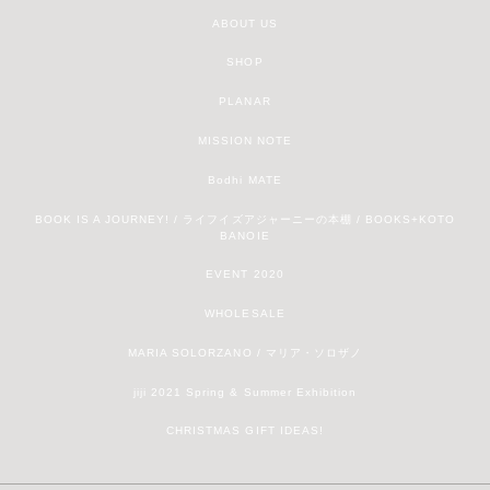
ABOUT US
SHOP
PLANAR
MISSION NOTE
Bodhi MATE
BOOK IS A JOURNEY! / ライフイズアジャーニーの本棚 / BOOKS+KOTO
BANOIE
EVENT 2020
WHOLESALE
MARIA SOLORZANO / マリア・ソロザノ
jiji 2021 Spring & Summer Exhibition
CHRISTMAS GIFT IDEAS!