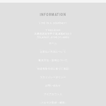
INFORMATION
LIFE IS A JOURNEY!
〒663-8165
兵庫県西宮市甲子園浦風町10-3
TEL&FAX: 0798-55-8901
ホーム
お支払い方法について
配送方法・送料について
特定商取引法に基づく表記
プライバシーポリシー
お問い合わせ
マイアカウント
メルマガ登録・解除