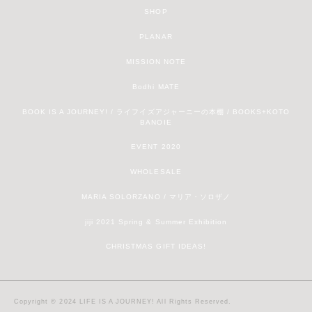
SHOP
PLANAR
MISSION NOTE
Bodhi MATE
BOOK IS A JOURNEY! / ライフイズアジャーニーの本棚 / BOOKS+KOTO
BANOIE
EVENT 2020
WHOLESALE
MARIA SOLORZANO / マリア・ソロザノ
jiji 2021 Spring & Summer Exhibition
CHRISTMAS GIFT IDEAS!
Copyright © 2024 LIFE IS A JOURNEY! All Rights Reserved.