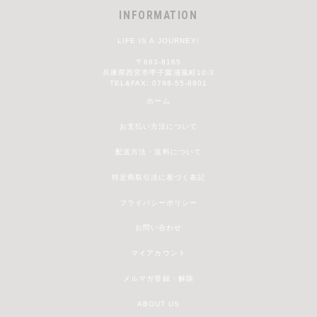
INFORMATION
LIFE IS A JOURNEY!
〒663-8165
兵庫県西宮市甲子園浦風町10-3
TEL&FAX: 0798-55-8901
ホーム
お支払い方法について
配送方法・送料について
特定商取引法に基づく表記
プライバシーポリシー
お問い合わせ
マイアカウント
メルマガ登録・解除
ABOUT US