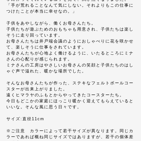
「手が荒れることなんて気にしない。それよりもこの仕事に
つけたことが本当に幸せなの。」
子供をあやしながら、働くお母さんたち。
子供たちが遊ぶためのおもちゃも用意され、子供たちは楽し
そうに走り回っています。
お母さんたちは井戸端会議のようにおしゃべりに花を咲かせ
て、楽しそうに仕事をされています。
お母さんたちが心地よく働けるように、いたるところにミナ
さんの心配りが感じられます。
ミナさんの工房はやさしいお母さんの笑顔と子供たちのはし
ゃぐ声で溢れた、暖かな場所でした。
そんなお母さんたちが作った、ステキなフェルトボールコー
スターが出来上がりました。
遠くヒマラヤのふもとからやってきたコースターたち。
今日もどこかの家庭にほっこり暖かく迎えてもらえていると
いいな。そんな風に思う日々です。
サイズ:直径11cm
※ご注意 カラーによって若干サイズが異なります。同じカ
ラーであれば概ね同じサイズではありますが、若干の個体差