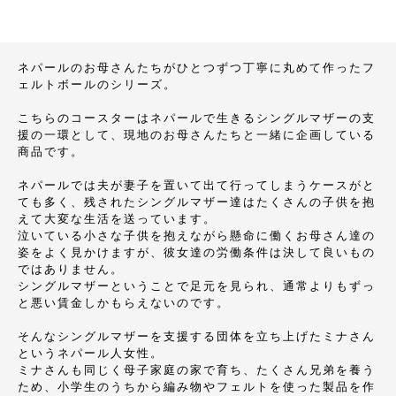
ネパールのお母さんたちがひとつずつ丁寧に丸めて作ったフ
ェルトボールのシリーズ。
こちらのコースターはネパールで生きるシングルマザーの支
援の一環として、現地のお母さんたちと一緒に企画している
商品です。
ネパールでは夫が妻子を置いて出て行ってしまうケースがと
ても多く、残されたシングルマザー達はたくさんの子供を抱
えて大変な生活を送っています。
泣いている小さな子供を抱えながら懸命に働くお母さん達の
姿をよく見かけますが、彼女達の労働条件は決して良いもの
ではありません。
シングルマザーということで足元を見られ、通常よりもずっ
と悪い賃金しかもらえないのです。
そんなシングルマザーを支援する団体を立ち上げたミナさん
というネパール人女性。
ミナさんも同じく母子家庭の家で育ち、たくさん兄弟を養う
ため、小学生のうちから編み物やフェルトを使った製品を作