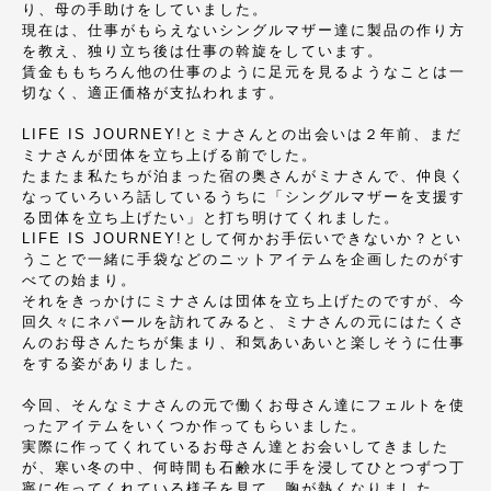
り、母の手助けをしていました。
現在は、仕事がもらえないシングルマザー達に製品の作り方
を教え、独り立ち後は仕事の斡旋をしています。
賃金ももちろん他の仕事のように足元を見るようなことは一
切なく、適正価格が支払われます。
LIFE IS JOURNEY!とミナさんとの出会いは２年前、まだ
ミナさんが団体を立ち上げる前でした。
たまたま私たちが泊まった宿の奥さんがミナさんで、仲良く
なっていろいろ話しているうちに「シングルマザーを支援す
る団体を立ち上げたい」と打ち明けてくれました。
LIFE IS JOURNEY!として何かお手伝いできないか？とい
うことで一緒に手袋などのニットアイテムを企画したのがす
べての始まり。
それをきっかけにミナさんは団体を立ち上げたのですが、今
回久々にネパールを訪れてみると、ミナさんの元にはたくさ
んのお母さんたちが集まり、和気あいあいと楽しそうに仕事
をする姿がありました。
今回、そんなミナさんの元で働くお母さん達にフェルトを使
ったアイテムをいくつか作ってもらいました。
実際に作ってくれているお母さん達とお会いしてきました
が、寒い冬の中、何時間も石鹸水に手を浸してひとつずつ丁
寧に作ってくれている様子を見て、胸が熱くなりました。