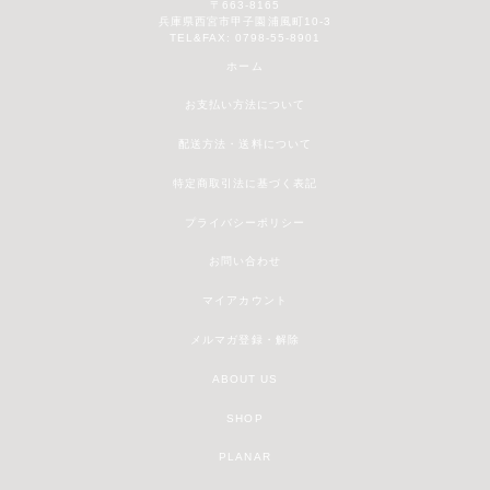
〒663-8165
兵庫県西宮市甲子園浦風町10-3
TEL&FAX: 0798-55-8901
ホーム
お支払い方法について
配送方法・送料について
特定商取引法に基づく表記
プライバシーポリシー
お問い合わせ
マイアカウント
メルマガ登録・解除
ABOUT US
SHOP
PLANAR