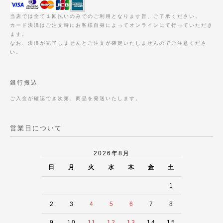
当店では全て１回払いのみでのご利用となります旨、ご了承ください。
カード決済はご注文時にお客様自身によってオンラインにて行っていただき
ます。
なお、決済が完了しませんとご注文が確定いたしませんのでご注意くださ
い。
銀行振込
ご入金が確認でき次第、商品を発送いたします。
営業日について
2026年8月
日
月
火
水
木
金
土
1
2
3
4
5
6
7
8
9
10
11
12
13
14
15