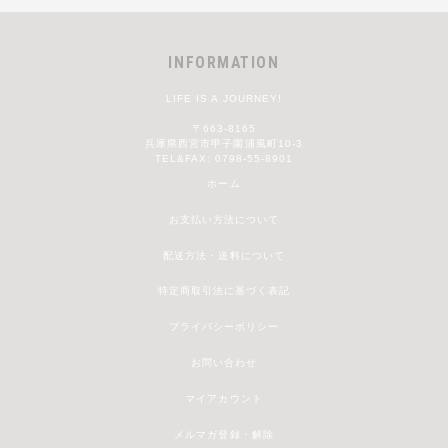
INFORMATION
LIFE IS A JOURNEY!
〒663-8165
兵庫県西宮市甲子園浦風町10-3
TEL&FAX: 0798-55-8901
ホーム
お支払い方法について
配送方法・送料について
特定商取引法に基づく表記
プライバシーポリシー
お問い合わせ
マイアカウント
メルマガ登録・解除