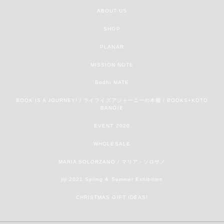
ABOUT US
SHOP
PLANAR
MISSION NOTE
Bodhi MATE
BOOK IS A JOURNEY! / ライフイズアジャーニーの本棚 / BOOKS+KOTO
BANOIE
EVENT 2020
WHOLESALE
MARIA SOLORZANO / マリア・ソロザノ
jiji 2021 Spring & Summer Exhibition
CHRISTMAS GIFT IDEAS!