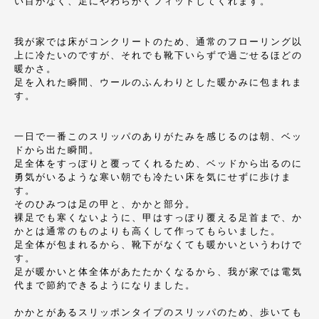
い目がなく、足にやわらかくフィットしてくれます。
我が家では床がコンクリートのため、通常のフローリング以
上に冷たいのですが、それでも靴下いらずで過ごせるほどの
暖かさ。
足を入れた瞬間、ウールのふんわりとした暖かみに包まれま
す。
一日で一番このスリッパのありがたみを感じるのは朝、ベッ
ドから出た瞬間。
足全体をすっぽりと覆ってくれるため、ベッドから出るのに
勇気がいるような寒い朝でも冷たい床を気にせずに歩けま
す。
そのひみつは足の甲と、かかと部分。
裸足でも寒くないように、甲はすっぽり覆える足首まで、か
かとは通常のものよりも高くして作ってもらいました。
足全体が包まれるから、靴下がなくても暖かいというわけで
す。
足が暖かいと体全体があたたかくなるから、我が家では電気
代まで節約できるようになりました。
かかとがあるスリッポンタイプのスリッパのため、歩いても