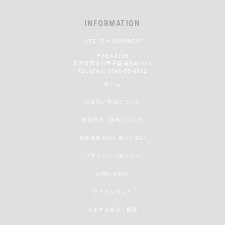
INFORMATION
LIFE IS A JOURNEY!
〒663-8165
兵庫県西宮市甲子園浦風町10-3
TEL&FAX: 0798-55-8901
ホーム
お支払い方法について
配送方法・送料について
特定商取引法に基づく表記
プライバシーポリシー
お問い合わせ
マイアカウント
メルマガ登録・解除