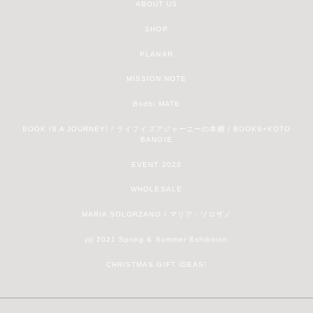
ABOUT US
SHOP
PLANAR
MISSION NOTE
Bodhi MATE
BOOK IS A JOURNEY! / ライフイズアジャーニーの本棚 / BOOKS+KOTO
BANOIE
EVENT 2020
WHOLESALE
MARIA SOLORZANO / マリア・ソロザノ
jiji 2021 Spring & Summer Exhibition
CHRISTMAS GIFT IDEAS!