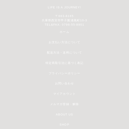
LIFE IS A JOURNEY!
〒663-8165
兵庫県西宮市甲子園浦風町10-3
TEL&FAX: 0798-55-8901
ホーム
お支払い方法について
配送方法・送料について
特定商取引法に基づく表記
プライバシーポリシー
お問い合わせ
マイアカウント
メルマガ登録・解除
ABOUT US
SHOP