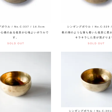
ウル / No.C-337 / 14.5cm
シンギングボウル / No.C-329 /
安心感のある低音が心地よいボウルで
夜の湖のような落ち着いた低音に星
す。
キラキラした音が混ざりま
SOLD OUT
SOLD OUT
シンギングボウル / No.C-301/