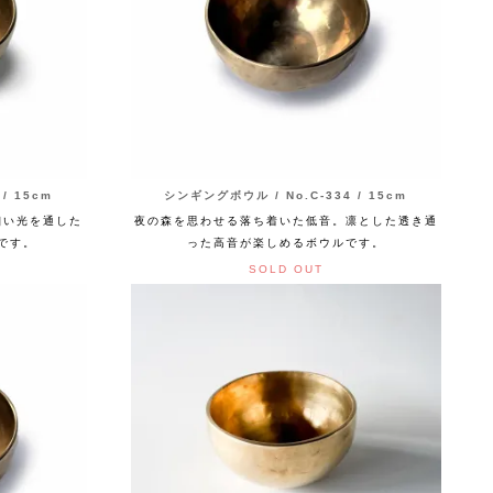
/ 15cm
シンギングボウル / No.C-334 / 15cm
細い光を通した
夜の森を思わせる落ち着いた低音。凛とした透き通
です。
った高音が楽しめるボウルです。
SOLD OUT