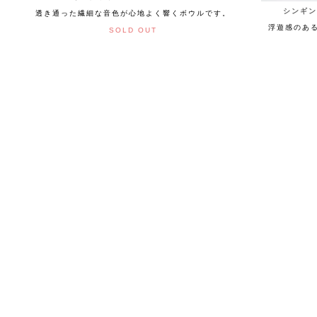
シンギング
透き通った繊細な音色が心地よく響くボウルです。
浮遊感のあ
SOLD OUT