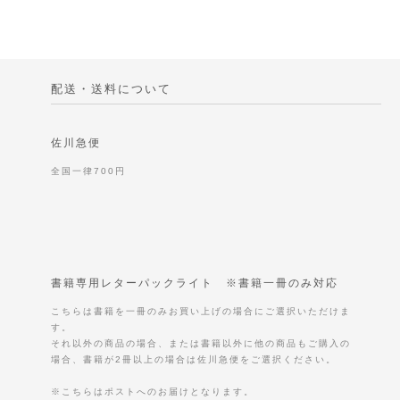
配送・送料について
佐川急便
全国一律700円
書籍専用レターパックライト ※書籍一冊のみ対応
こちらは書籍を一冊のみお買い上げの場合にご選択いただけま
す。
それ以外の商品の場合、または書籍以外に他の商品もご購入の
場合、書籍が2冊以上の場合は佐川急便をご選択ください。
※こちらはポストへのお届けとなります。