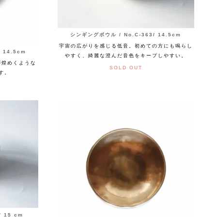
シンギングボウル / No.C-363/ 14.5cm
宇宙の広がりを感じる低音。初めての方にも鳴らし
 14.5cm
やすく、綺麗な澄んだ音色をキープしやすい。
が煌めくような
SOLD OUT
す。
 15 cm