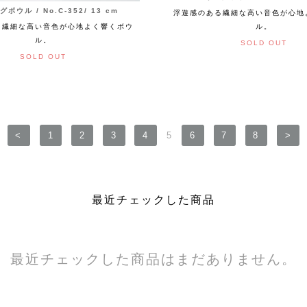
ボウル / No.C-352/ 13 cm
浮遊感のある繊細な高い音色が心地
ル。
る繊細な高い音色が心地よく響くボウ
ル。
SOLD OUT
SOLD OUT
<
1
2
3
4
5
6
7
8
>
最近チェックした商品
最近チェックした商品はまだありません。