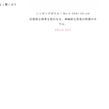
よく響くボウ
シンギングボウル / No.C-394/ 16 cm
幻想的な情景を思わせる、神秘的な音色が特徴のボ
ウル。
SOLD OUT