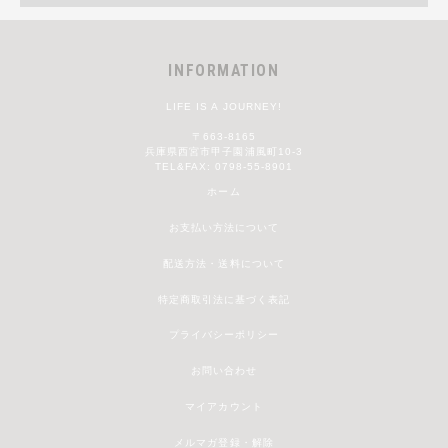
INFORMATION
LIFE IS A JOURNEY!
〒663-8165
兵庫県西宮市甲子園浦風町10-3
TEL&FAX: 0798-55-8901
ホーム
お支払い方法について
配送方法・送料について
特定商取引法に基づく表記
プライバシーポリシー
お問い合わせ
マイアカウント
メルマガ登録・解除