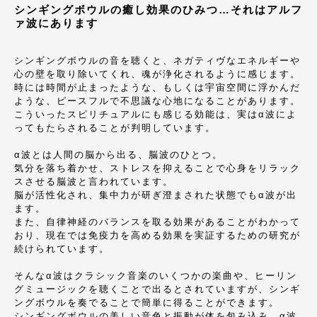
シンギングボウルの癒し効果のひみつ…それはアルフ
ァ波にあります
シンギングボウルの音を聴くと、ネガティヴなエネルギーや
心の壁を取り除いてくれ、魂が浄化されるように感じます。
時には時間が止まったような、もしくは宇宙空間に浮かんだ
ような、ピースフルで不思議な心地になることがあります。
こういったスピリチュアルにも感じる効能は、実はα波によ
ってもたらされることが判明しています。
α波とは人間の脳から出る、脳波のひとつ。
気分を落ち着かせ、ストレスを抑えることで心身をリラック
スさせる脳波と言われています。
脳が活性化され、集中力が研ぎ澄まされた状態でもα波が出
ます。
また、自律神経のバランスを取る効果があることがわかって
おり、現在では免疫力を高める効果を実証するための研究が
続けられています。
そんなα波はクラシック音楽のいくつかの楽曲や、ヒーリン
グミュージックを聴くことで出るとされていますが、シンギ
ングボウルを奏でることで簡単に得ることができます。
シンギングボウルの美しい音色と振動が体を包み込み、α波