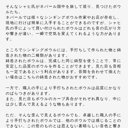
そんなシャヒ氏がネパール国中を旅して巡り、見つけたボウ
ルたち。
ネパールでは様々なシンギングボウル作家やお店が存在し、
現地に行けば簡単に入手することができるのですが、シャヒ
氏の手によって買い付けられたボウルはどれも音の広がり方
や響きが違い、一瞬で空気を変えてくれるような力がありま
す。
ところでシンギングボウルには、手打ちして作られた物と鋳
造された物の二種類があります。
鋳造されたボウルは、完成した同じ鋳型を使うことで、常に
安定した品質のボウルを作ることができます。見た目も音程
も一定であるという利点があります。音階を合わせて揃えた
い場合はこちらの鋳造された物がおすすめです。
一方で、職人の手により手打ちされたボウルは品質にかなり
のばらつきがあります。
また、見た目もボウルのカーブ具合がそれぞれ異なり、中に
は少し歪んで見えるような物もあります。
ただ、そんな歪んで見えるボウルでも、卓越した職人の手に
より手打ちされたボウルでは、他のボウルでは感じることの
できない、この世のものとは思えない素晴らしい音色と響き