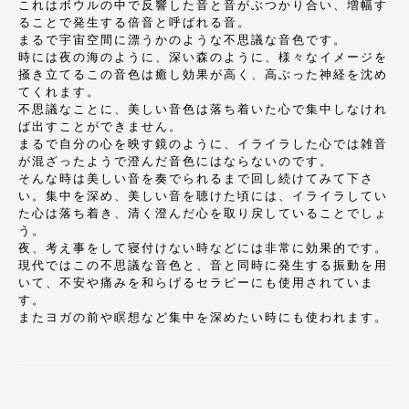
これはボウルの中で反響した音と音がぶつかり合い、増幅す
ることで発生する倍音と呼ばれる音。
まるで宇宙空間に漂うかのような不思議な音色です。
時には夜の海のように、深い森のように、様々なイメージを
掻き立てるこの音色は癒し効果が高く、高ぶった神経を沈め
てくれます。
不思議なことに、美しい音色は落ち着いた心で集中しなけれ
ば出すことができません。
まるで自分の心を映す鏡のように、イライラした心では雑音
が混ざったようで澄んだ音色にはならないのです。
そんな時は美しい音を奏でられるまで回し続けてみて下さ
い。集中を深め、美しい音を聴けた頃には、イライラしてい
た心は落ち着き、清く澄んだ心を取り戻していることでしょ
う。
夜、考え事をして寝付けない時などには非常に効果的です。
現代ではこの不思議な音色と、音と同時に発生する振動を用
いて、不安や痛みを和らげるセラピーにも使用されていま
す。
またヨガの前や瞑想など集中を深めたい時にも使われます。