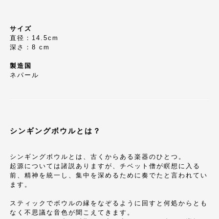
サイズ
直径：14.5cm
深さ：8 cm
製造国
ネパール
シンギングボウルとは？
シンギングボウルとは、古くからある楽器のひとつ。
起源については諸説ありますが、チベット僧が瞑想に入る
前、精神を統一し、集中を深めるために奏でたと言われてい
ます。
スティックでボウルの縁をなぞるように回すと何処からとも
なく不思議な音色が聞こえてきます。