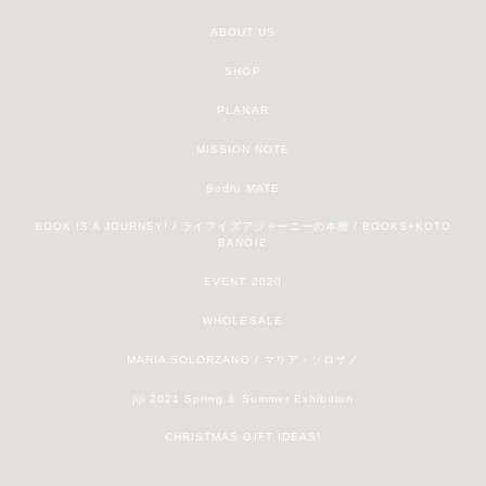
ABOUT US
SHOP
PLANAR
MISSION NOTE
Bodhi MATE
BOOK IS A JOURNEY! / ライフイズアジャーニーの本棚 / BOOKS+KOTO
BANOIE
EVENT 2020
WHOLESALE
MARIA SOLORZANO / マリア・ソロザノ
jiji 2021 Spring & Summer Exhibition
CHRISTMAS GIFT IDEAS!