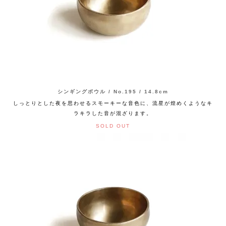
シンギングボウル / No.195 / 14.8cm
しっとりとした夜を思わせるスモーキーな音色に、流星が煌めくようなキ
ラキラした音が混ざります。
SOLD OUT