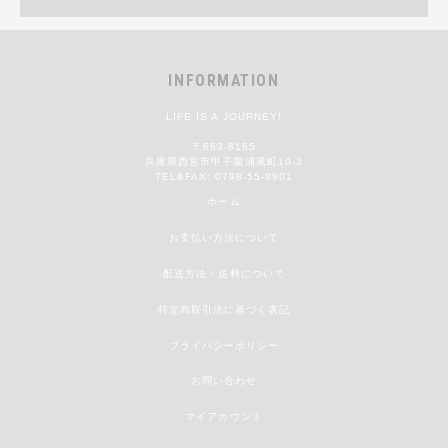
INFORMATION
LIFE IS A JOURNEY!
〒663-8165
兵庫県西宮市甲子園浦風町10-3
TEL&FAX: 0798-55-8901
ホーム
お支払い方法について
配送方法・送料について
特定商取引法に基づく表記
プライバシーポリシー
お問い合わせ
マイアカウント