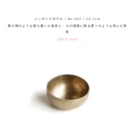
シンギングボウル / No.207 / 14.7cm
夜の湖のような落ち着いた低音と、その湖面に映る星々のような澄んだ高
音
SOLD OUT