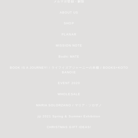
メルマガ登録・解除
ABOUT US
SHOP
PLANAR
MISSION NOTE
Bodhi MATE
BOOK IS A JOURNEY! / ライフイズアジャーニーの本棚 / BOOKS+KOTO
BANOIE
EVENT 2020
WHOLESALE
MARIA SOLORZANO / マリア・ソロザノ
jiji 2021 Spring & Summer Exhibition
CHRISTMAS GIFT IDEAS!