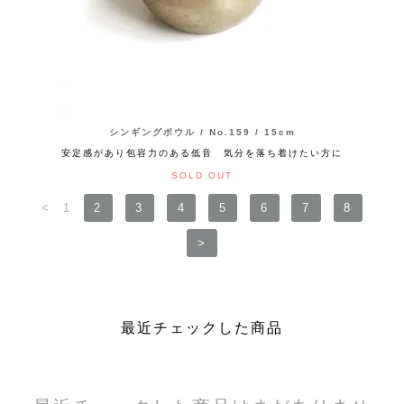
シンギングボウル / No.159 / 15cm
安定感があり包容力のある低音 気分を落ち着けたい方に
SOLD OUT
<
1
2
3
4
5
6
7
8
>
最近チェックした商品