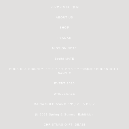
メルマガ登録・解除
ABOUT US
SHOP
PLANAR
MISSION NOTE
Bodhi MATE
BOOK IS A JOURNEY! / ライフイズアジャーニーの本棚 / BOOKS+KOTO
BANOIE
EVENT 2020
WHOLESALE
MARIA SOLORZANO / マリア・ソロザノ
jiji 2021 Spring & Summer Exhibition
CHRISTMAS GIFT IDEAS!