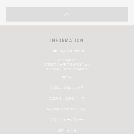
INFORMATION
LIFE IS A JOURNEY!
〒663-8165
兵庫県西宮市甲子園浦風町10-3
TEL&FAX: 0798-55-8901
ホーム
お支払い方法について
配送方法・送料について
特定商取引法に基づく表記
プライバシーポリシー
お問い合わせ