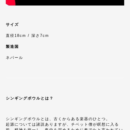
サイズ
直径18cm / 深さ7cm
製造国
ネパール
シンギングボウルとは？
シンギングボウルとは、古くからある楽器のひとつ。
起源については諸説ありますが、チベット僧が瞑想に入る
前、精神を統一し、集中を深めるために奏でたと言われてい