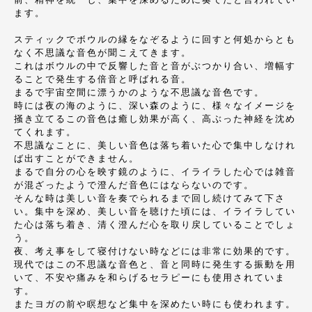
ます。
スティックでボウルの縁をなぞるように回すと何処からとも
なく不思議な音色が聞こえてきます。
これはボウルの中で反響した音と音がぶつかり合い、増幅す
ることで発生する倍音と呼ばれる音。
まるで宇宙空間に漂うかのような不思議な音色です。
時には夜の海のように、深い森のように、様々なイメージを
掻き立てるこの音色は癒し効果が高く、高ぶった神経を沈め
てくれます。
不思議なことに、美しい音色は落ち着いた心で集中しなけれ
ば出すことができません。
まるで自分の心を映す鏡のように、イライラした心では雑音
が混ざったようで澄んだ音色にはならないのです。
そんな時は美しい音を奏でられるまで回し続けてみて下さ
い。集中を深め、美しい音を聴けた頃には、イライラしてい
た心は落ち着き、清く澄んだ心を取り戻していることでしょ
う。
夜、考え事をして寝付けない時などには非常に効果的です。
現代ではこの不思議な音色と、音と同時に発生する振動を用
いて、不安や痛みを和らげるセラピーにも使用されていま
す。
またヨガの前や瞑想など集中を深めたい時にも使われます。