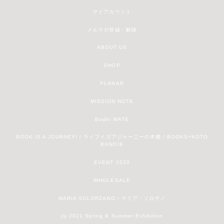
マイアカウント
メルマガ登録・解除
ABOUT US
SHOP
PLANAR
MISSION NOTE
Bodhi MATE
BOOK IS A JOURNEY! / ライフイズアジャーニーの本棚 / BOOKS+KOTO
BANOIE
EVENT 2020
WHOLESALE
MARIA SOLORZANO / マリア・ソロザノ
jiji 2021 Spring & Summer Exhibition