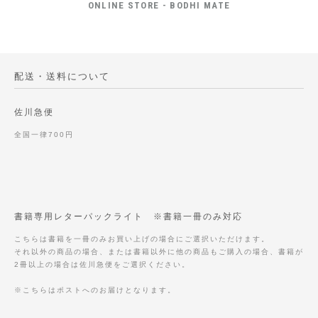
ONLINE STORE - BODHI MATE
配送・送料について
佐川急便
全国一律700円
書籍専用レターパックライト ※書籍一冊のみ対応
こちらは書籍を一冊のみお買い上げの場合にご選択いただけます。
それ以外の商品の場合、または書籍以外に他の商品もご購入の場合、書籍が
2冊以上の場合は佐川急便をご選択ください。
※こちらはポストへのお届けとなります。