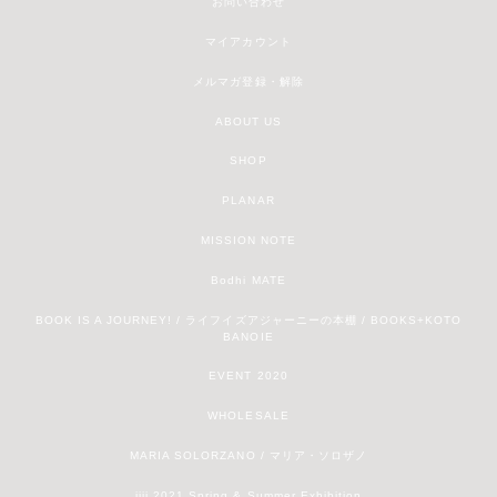
お問い合わせ
マイアカウント
メルマガ登録・解除
ABOUT US
SHOP
PLANAR
MISSION NOTE
Bodhi MATE
BOOK IS A JOURNEY! / ライフイズアジャーニーの本棚 / BOOKS+KOTO
BANOIE
EVENT 2020
WHOLESALE
MARIA SOLORZANO / マリア・ソロザノ
jiji 2021 Spring & Summer Exhibition