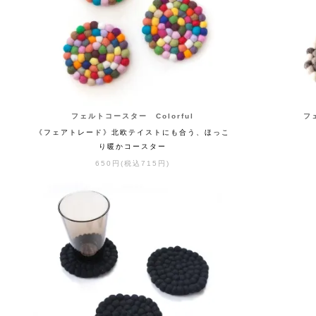
フェルトコースター Colorful
フ
《フェアトレード》北欧テイストにも合う、ほっこ
り暖かコースター
650円(税込715円)