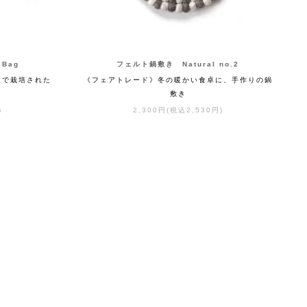
 Bag
フェルト鍋敷き Natural no.2
ムで栽培された
《フェアトレード》冬の暖かい食卓に、手作りの鍋
敷き
)
2,300円(税込2,530円)