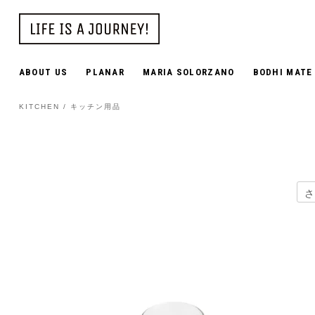
ABOUT US
PLANAR
MARIA SOLORZANO
BODHI MATE
KITCHEN / キッチン用品