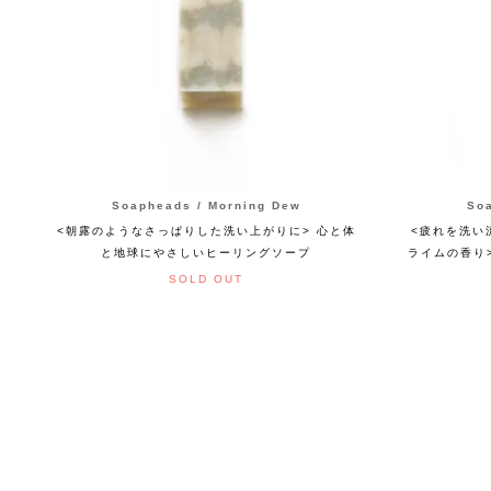
Soapheads / Morning Dew
So
<朝露のようなさっぱりした洗い上がりに> 心と体
<疲れを洗い
と地球にやさしいヒーリングソープ
ライムの香り
SOLD OUT