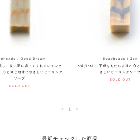
apheads / Good Dream
Soapheads / Zen
流し、良い夢に誘ってくれるレモンと
<波打つ心に平穏をもたらす禅> 心
> 心と体と地球にやさしいヒーリング
さしいヒーリングソー
ソープ
SOLD OUT
SOLD OUT
<
1
>
最近チェックした商品