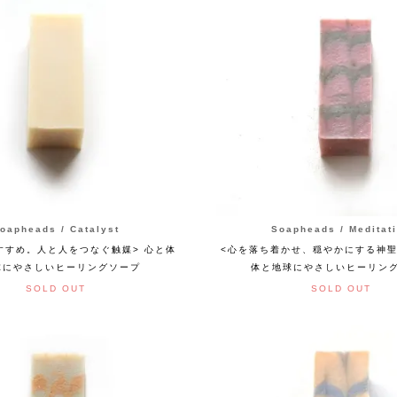
oapheads / Catalyst
Soapheads / Meditat
すすめ。人と人をつなぐ触媒> 心と体
<心を落ち着かせ、穏やかにする神聖
球にやさしいヒーリングソープ
体と地球にやさしいヒーリン
SOLD OUT
SOLD OUT