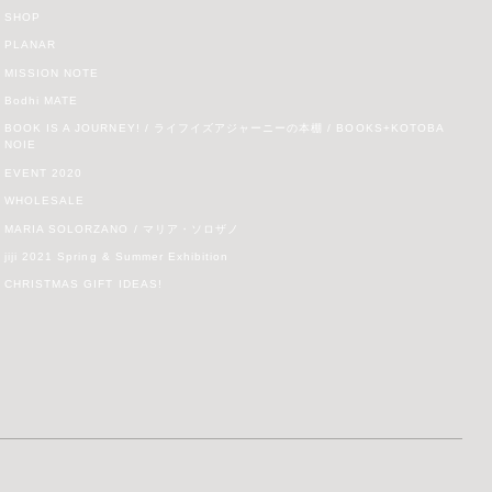
SHOP
PLANAR
MISSION NOTE
Bodhi MATE
BOOK IS A JOURNEY! / ライフイズアジャーニーの本棚 / BOOKS+KOTOBA
NOIE
EVENT 2020
WHOLESALE
MARIA SOLORZANO / マリア・ソロザノ
jiji 2021 Spring & Summer Exhibition
CHRISTMAS GIFT IDEAS!