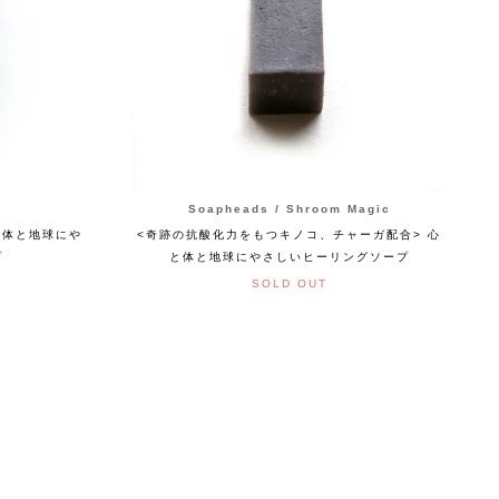
Soapheads / Shroom Magic
と体と地球にや
<奇跡の抗酸化力をもつキノコ、チャーガ配合> 心
プ
と体と地球にやさしいヒーリングソープ
SOLD OUT