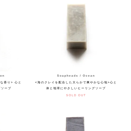
ion
Soapheads / Ocean
な香り> 心と
<海のクレイを配合した大らかで爽やかな心地>心と
グソープ
体と地球にやさしいヒーリングソープ
SOLD OUT