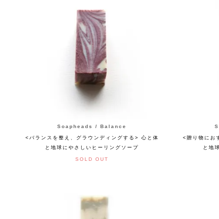
Soapheads / Balance
S
<バランスを整え、グラウンディングする> 心と体
<贈り物にお
と地球にやさしいヒーリングソープ
と地
SOLD OUT