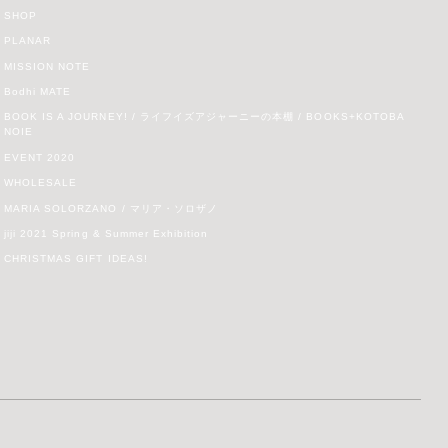
SHOP
PLANAR
MISSION NOTE
Bodhi MATE
BOOK IS A JOURNEY! / ライフイズアジャーニーの本棚 / BOOKS+KOTOBA
NOIE
EVENT 2020
WHOLESALE
MARIA SOLORZANO / マリア・ソロザノ
jiji 2021 Spring & Summer Exhibition
CHRISTMAS GIFT IDEAS!