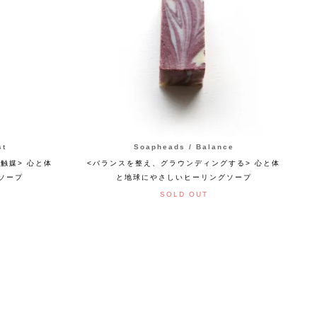
st
Soapheads / Balance
触媒> 心と体
<バランスを整え、グラウンディングする> 心と体
ソープ
と地球にやさしいヒーリングソープ
SOLD OUT