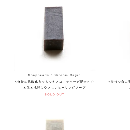
Soapheads / Shroom Magic
<奇跡の抗酸化力をもつキノコ、チャーガ配合> 心
<波打つ心に
と体と地球にやさしいヒーリングソープ
SOLD OUT