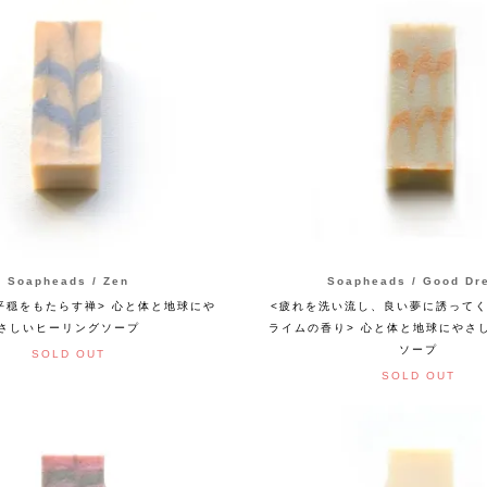
Soapheads / Zen
Soapheads / Good Dr
平穏をもたらす禅> 心と体と地球にや
<疲れを洗い流し、良い夢に誘って
さしいヒーリングソープ
ライムの香り> 心と体と地球にやさ
ソープ
SOLD OUT
SOLD OUT