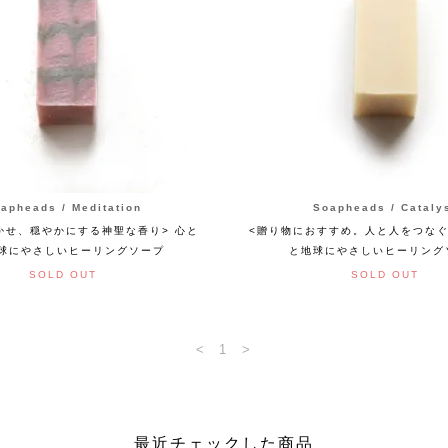
apheads / Meditation
Soapheads / Cataly
かせ、穏やかにする神聖な香り> 心と
<贈り物におすすめ。人と人をつなぐ
球にやさしいヒーリングソープ
と地球にやさしいヒーリング
SOLD OUT
SOLD OUT
<
1
>
最近チェックした商品