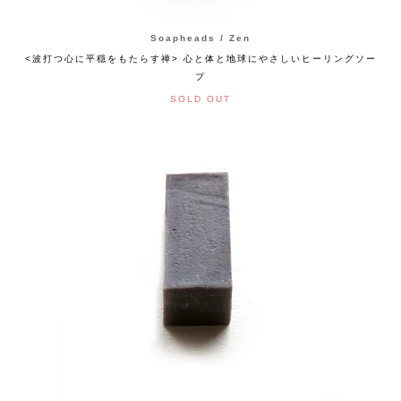
Soapheads / Zen
<波打つ心に平穏をもたらす禅> 心と体と地球にやさしいヒーリングソー
プ
SOLD OUT