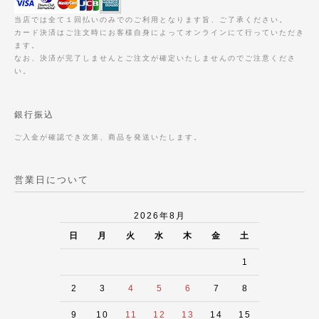
当店では全て１回払いのみでのご利用となります旨、ご了承ください。
カード決済はご注文時にお客様自身によってオンラインにて行っていただき
ます。
なお、決済が完了しませんとご注文が確定いたしませんのでご注意くださ
い。
銀行振込
ご入金が確認でき次第、商品を発送いたします。
営業日について
2026年8月
日
月
火
水
木
金
土
1
2
3
4
5
6
7
8
9
10
11
12
13
14
15