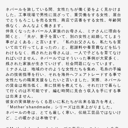
ネパールを旅している間、女性たちが働く姿をよく見かけま
した。工事現場で男性に混ざって、重労働をする女性、屋台
でとうもろこしを売る女性、商店で店番をする女性。年齢関
係なく、みんなよく働きます。
仲良くなったネパール人家族のお母さん、ミナさんに理由を
聞くと、「夫が、妻子を置いて、別の女性と結婚してしまう
事がよくある」と言います。「私のお父さんも、私たちを置
いて出て行ってしまったの」と。慰謝料や養育費などを払う
わけもなく、残されたお母さんは、一人で子どもを育てなけ
ればいけません。ネパールではそういった事例が大変多く、
残された家族が生きていけず、社会問題になっています。
ミナさんは、地域のそのような女性たちを集め、毛糸の手編
みの技術指導を行い、それを海外へフェアトレードする事で
女性たちの職業支援をしたいと言いました。実際、ネパール
の賃金は相当低く、単に技術を教えても、それだけで暮らし
て行くのは不可能です。編む時間に見合う収入を手にする事
は出来ません。
彼女の実体験からくる思いに私たちが出来る協力を考え、
「Mother’shandmade」シリーズは出来上がりました。
ネパールの冬は、とても厳しく寒い。伝統工芸品ではないけ
ど、この暖かさは本物です。