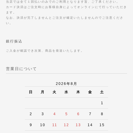
当店では全て１回払いのみでのご利用となります旨、ご了承ください。
カード決済はご注文時にお客様自身によってオンラインにて行っていただき
ます。
なお、決済が完了しませんとご注文が確定いたしませんのでご注意くださ
い。
銀行振込
ご入金が確認でき次第、商品を発送いたします。
営業日について
2026年8月
日
月
火
水
木
金
土
1
2
3
4
5
6
7
8
9
10
11
12
13
14
15