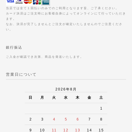
当店では全て１回払いのみでのご利用となります旨、ご了承ください。
カード決済はご注文時にお客様自身によってオンラインにて行っていただき
ます。
なお、決済が完了しませんとご注文が確定いたしませんのでご注意くださ
い。
銀行振込
ご入金が確認でき次第、商品を発送いたします。
営業日について
2026年8月
日
月
火
水
木
金
土
1
2
3
4
5
6
7
8
9
10
11
12
13
14
15