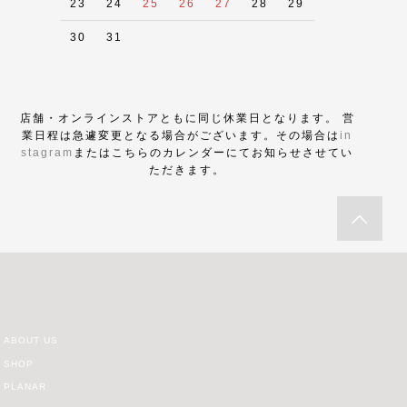
23
24
25
26
27
28
29
30
31
店舗・オンラインストアともに同じ休業日となります。 営
業日程は急遽変更となる場合がございます。その場合は
in
stagram
またはこちらのカレンダーにてお知らせさせてい
ただきます。
ABOUT US
SHOP
PLANAR