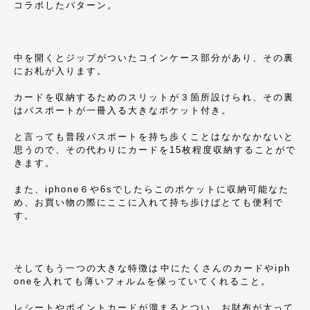
コラボしたパターン。
中を開くとジップがついたコインケース部分があり、その裏
にお札が入ります。
カードを収納するためのスリットが３箇所設けられ、その裏
はパスポートが一冊入る大きなポケット付き。
と言っても普段パスポートを持ち歩くことはなかなかないと
思うので、その代わりにカードを15枚程度収納することがで
きます。
また、iphone６や6sでしたらこのポケットに収納可能なた
め、お買い物の際にここに入れて持ち歩けばとても便利で
す。
そしてもう一つの大きな特徴は中にたくさんのカードやiph
oneを入れても薄いフォルムを保っていてくれること。
レシートやポイントカードが溜まるとつい、お財布が太って